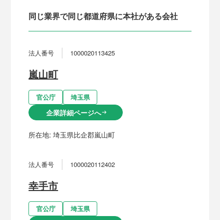
同じ業界で同じ都道府県に本社がある会社
法人番号
1000020113425
嵐山町
官公庁
埼玉県
企業詳細ページへ
arrow_right_alt
所在地:
埼玉県比企郡嵐山町
法人番号
1000020112402
幸手市
官公庁
埼玉県