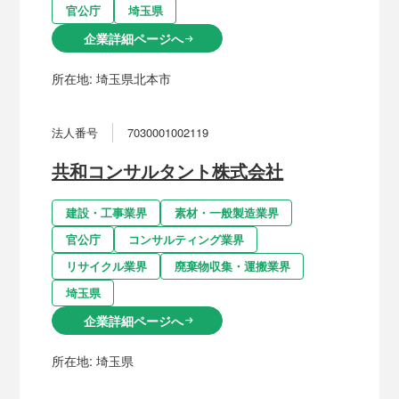
官公庁
埼玉県
企業詳細ページへ
arrow_right_alt
所在地:
埼玉県北本市
法人番号
7030001002119
共和コンサルタント株式会社
建設・工事業界
素材・一般製造業界
官公庁
コンサルティング業界
リサイクル業界
廃棄物収集・運搬業界
埼玉県
企業詳細ページへ
arrow_right_alt
所在地:
埼玉県