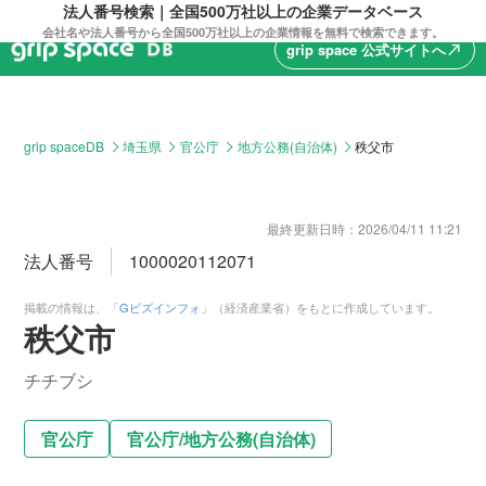
法人番号検索｜全国500万社以上の企業データベース
会社名や法人番号から全国500万社以上の企業情報を無料で検索できます。
grip space 公式サイトへ
north_east
grip spaceDB
埼玉県
官公庁
地方公務(自治体)
秩父市
最終更新日時：
2026/04/11 11:21
法人番号
1000020112071
掲載の情報は、「
Gビズインフォ
」（経済産業省）をもとに作成しています。
秩父市
チチブシ
官公庁
官公庁
/
地方公務(自治体)