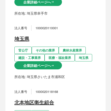
企業詳細ページへ
arrow_right_alt
所在地:
埼玉県幸手市
法人番号
1000020110001
埼玉県
官公庁
その他の業界
農林水産業界
建設・工事業界
医療・福祉業界
埼玉県
企業詳細ページへ
arrow_right_alt
所在地:
埼玉県さいたま市浦和区
法人番号
1000020118168
北本地区衛生組合