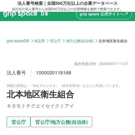
法人番号検索｜全国500万社以上の企業データベース
会社名や法人番号から全国500万社以上の企業情報を無料で検索できます。
grip space 公式サイトへ
north_east
grip spaceDB
埼玉県
官公庁
地方公務(自治体)
北本地区衛生組合
最終更新日時：
2026/04/11 11:21
法人番号
1000020118168
掲載の情報は、「
Gビズインフォ
」（経済産業省）をもとに作成しています。
北本地区衛生組合
キタモトチクエイセイクミアイ
官公庁
官公庁
/
地方公務(自治体)