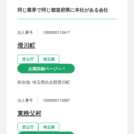
同じ業界で同じ都道府県に本社がある会社
法人番号
1000020113417
滑川町
官公庁
埼玉県
企業詳細ページへ
arrow_right_alt
所在地:
埼玉県比企郡滑川町
法人番号
1000020113697
東秩父村
官公庁
埼玉県