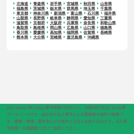
北海道
青森県
岩手県
宮城県
秋田県
山形県
福島県
茨城県
栃木県
群馬県
埼玉県
千葉県
東京都
神奈川県
新潟県
富山県
石川県
福井県
山梨県
長野県
岐阜県
静岡県
愛知県
三重県
滋賀県
京都府
大阪府
兵庫県
奈良県
和歌山県
鳥取県
島根県
岡山県
広島県
山口県
徳島県
香川県
愛媛県
高知県
福岡県
佐賀県
長崎県
熊本県
大分県
宮崎県
鹿児島県
沖縄県
grip space DB は法人番号検索に対応した、全国500万社以上の企業
データベースです。会社名や法人番号から企業情報を無料で検索で
き、業種・地域・資本金などの条件でも法人を絞り込めます。法人番
号検索・企業調査にぜひご活用ください。