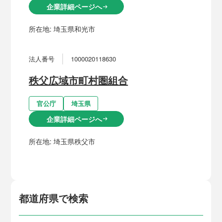
企業詳細ページへ
arrow_right_alt
所在地:
埼玉県和光市
法人番号
1000020118630
秩父広域市町村圏組合
官公庁
埼玉県
企業詳細ページへ
arrow_right_alt
所在地:
埼玉県秩父市
都道府県で検索