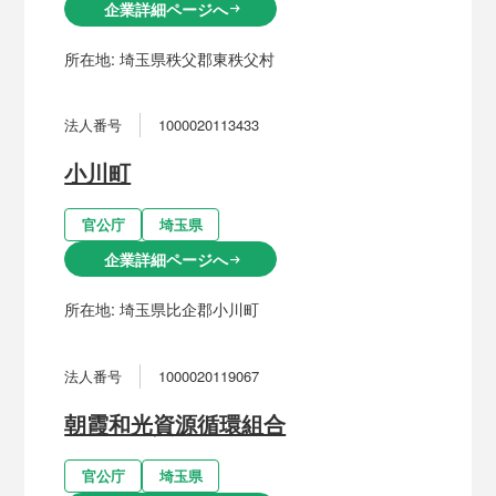
企業詳細ページへ
arrow_right_alt
所在地:
埼玉県秩父郡東秩父村
法人番号
1000020113433
小川町
官公庁
埼玉県
企業詳細ページへ
arrow_right_alt
所在地:
埼玉県比企郡小川町
法人番号
1000020119067
朝霞和光資源循環組合
官公庁
埼玉県