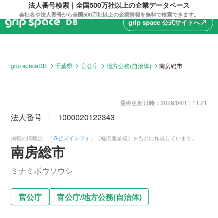
法人番号検索｜全国500万社以上の企業データベース
会社名や法人番号から全国500万社以上の企業情報を無料で検索できます。
grip space 公式サイトへ
north_east
grip spaceDB
千葉県
官公庁
地方公務(自治体)
南房総市
最終更新日時：
2026/04/11 11:21
法人番号
1000020122343
掲載の情報は、「
Gビズインフォ
」（経済産業省）をもとに作成しています。
南房総市
ミナミボウソウシ
官公庁
官公庁
/
地方公務(自治体)