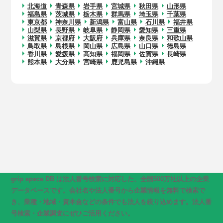
北海道
青森県
岩手県
宮城県
秋田県
山形県
福島県
茨城県
栃木県
群馬県
埼玉県
千葉県
東京都
神奈川県
新潟県
富山県
石川県
福井県
山梨県
長野県
岐阜県
静岡県
愛知県
三重県
滋賀県
京都府
大阪府
兵庫県
奈良県
和歌山県
鳥取県
島根県
岡山県
広島県
山口県
徳島県
香川県
愛媛県
高知県
福岡県
佐賀県
長崎県
熊本県
大分県
宮崎県
鹿児島県
沖縄県
grip space DB は法人番号検索に対応した、全国500万社以上の企業
データベースです。会社名や法人番号から企業情報を無料で検索で
き、業種・地域・資本金などの条件でも法人を絞り込めます。法人番
号検索・企業調査にぜひご活用ください。