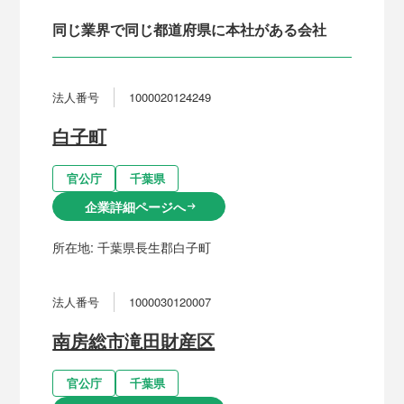
同じ業界で同じ都道府県に本社がある会社
法人番号
1000020124249
白子町
官公庁
千葉県
企業詳細ページへ
arrow_right_alt
所在地:
千葉県長生郡白子町
法人番号
1000030120007
南房総市滝田財産区
官公庁
千葉県