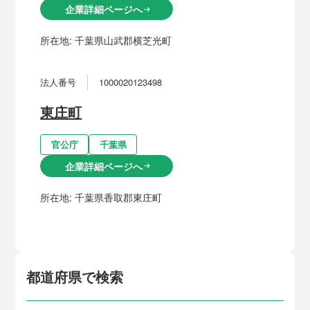
企業詳細ページへ
arrow_right_alt
所在地:
千葉県山武郡横芝光町
法人番号
1000020123498
東庄町
官公庁
千葉県
企業詳細ページへ
arrow_right_alt
所在地:
千葉県香取郡東庄町
都道府県で検索