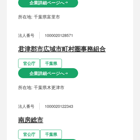
企業詳細ページへ
arrow_right_alt
所在地:
千葉県富里市
法人番号
1000020128571
君津郡市広域市町村圏事務組合
官公庁
千葉県
企業詳細ページへ
arrow_right_alt
所在地:
千葉県木更津市
法人番号
1000020122343
南房総市
官公庁
千葉県