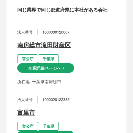
同じ業界で同じ都道府県に本社がある会社
法人番号
1000030120007
南房総市滝田財産区
官公庁
千葉県
企業詳細ページへ
arrow_right_alt
所在地:
千葉県南房総市
法人番号
1000020122335
富里市
官公庁
千葉県