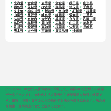
北海道
青森県
岩手県
宮城県
秋田県
山形県
福島県
茨城県
栃木県
群馬県
埼玉県
千葉県
東京都
神奈川県
新潟県
富山県
石川県
福井県
山梨県
長野県
岐阜県
静岡県
愛知県
三重県
滋賀県
京都府
大阪府
兵庫県
奈良県
和歌山県
鳥取県
島根県
岡山県
広島県
山口県
徳島県
香川県
愛媛県
高知県
福岡県
佐賀県
長崎県
熊本県
大分県
宮崎県
鹿児島県
沖縄県
grip space DB は法人番号検索に対応した、全国500万社以上の企業
データベースです。会社名や法人番号から企業情報を無料で検索で
き、業種・地域・資本金などの条件でも法人を絞り込めます。法人番
号検索・企業調査にぜひご活用ください。