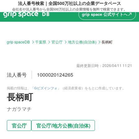
法人番号検索｜全国500万社以上の企業データベース
会社名や法人番号から全国500万社以上の企業情報を無料で検索できます。
grip space 公式サイトへ
north_east
grip spaceDB
千葉県
官公庁
地方公務(自治体)
長柄町
最終更新日時：
2026/04/11 11:21
法人番号
1000020124265
掲載の情報は、「
Gビズインフォ
」（経済産業省）をもとに作成しています。
長柄町
ナガラマチ
官公庁
官公庁
/
地方公務(自治体)