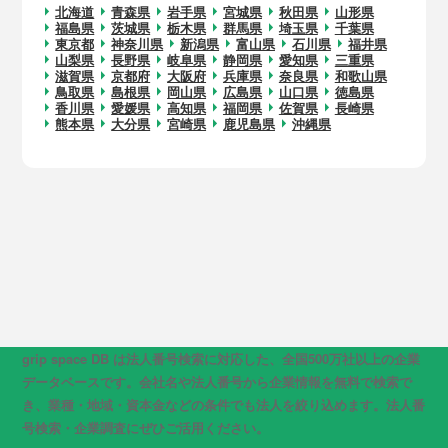
北海道
青森県
岩手県
宮城県
秋田県
山形県
福島県
茨城県
栃木県
群馬県
埼玉県
千葉県
東京都
神奈川県
新潟県
富山県
石川県
福井県
山梨県
長野県
岐阜県
静岡県
愛知県
三重県
滋賀県
京都府
大阪府
兵庫県
奈良県
和歌山県
鳥取県
島根県
岡山県
広島県
山口県
徳島県
香川県
愛媛県
高知県
福岡県
佐賀県
長崎県
熊本県
大分県
宮崎県
鹿児島県
沖縄県
grip space DB は法人番号検索に対応した、全国500万社以上の企業
データベースです。会社名や法人番号から企業情報を無料で検索で
き、業種・地域・資本金などの条件でも法人を絞り込めます。法人番
号検索・企業調査にぜひご活用ください。