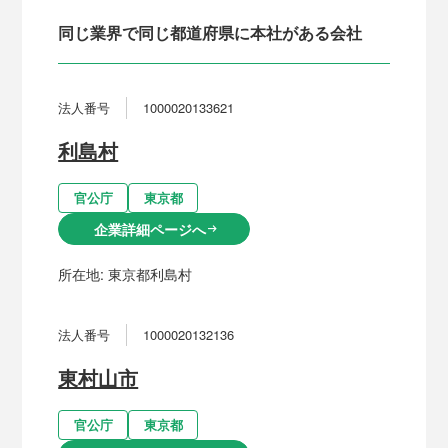
同じ業界で同じ都道府県に本社がある会社
法人番号
1000020133621
利島村
官公庁
東京都
企業詳細ページへ
arrow_right_alt
所在地:
東京都利島村
法人番号
1000020132136
東村山市
官公庁
東京都