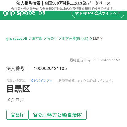
法人番号検索｜全国500万社以上の企業データベース
会社名や法人番号から全国500万社以上の企業情報を無料で検索できます。
grip space 公式サイトへ
north_east
grip spaceDB
東京都
官公庁
地方公務(自治体)
目黒区
最終更新日時：
2026/04/11 11:21
法人番号
1000020131105
掲載の情報は、「
Gビズインフォ
」（経済産業省）をもとに作成しています。
目黒区
メグロク
官公庁
官公庁
/
地方公務(自治体)