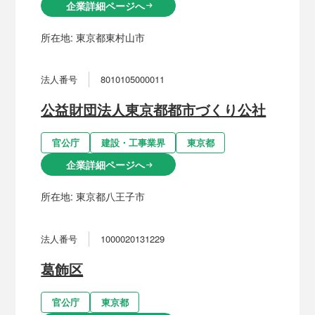
企業詳細ページへ
arrow_right_alt
所在地:
東京都東村山市
法人番号
8010105000011
公益財団法人東京都都市づくり公社
官公庁
建設・工事業界
東京都
企業詳細ページへ
arrow_right_alt
所在地:
東京都八王子市
法人番号
1000020131229
葛飾区
官公庁
東京都