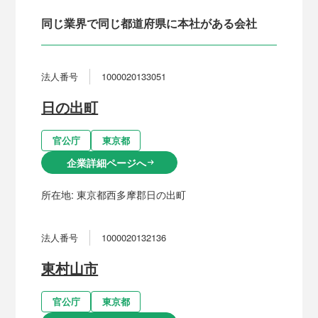
同じ業界で同じ都道府県に本社がある会社
法人番号
1000020133051
日の出町
官公庁
東京都
企業詳細ページへ
arrow_right_alt
所在地:
東京都西多摩郡日の出町
法人番号
1000020132136
東村山市
官公庁
東京都