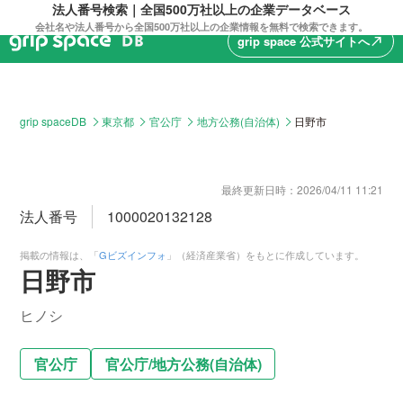
法人番号検索｜全国500万社以上の企業データベース
会社名や法人番号から全国500万社以上の企業情報を無料で検索できます。
grip space 公式サイトへ
north_east
grip spaceDB
東京都
官公庁
地方公務(自治体)
日野市
最終更新日時：
2026/04/11 11:21
法人番号
1000020132128
掲載の情報は、「
Gビズインフォ
」（経済産業省）をもとに作成しています。
日野市
ヒノシ
官公庁
官公庁
/
地方公務(自治体)