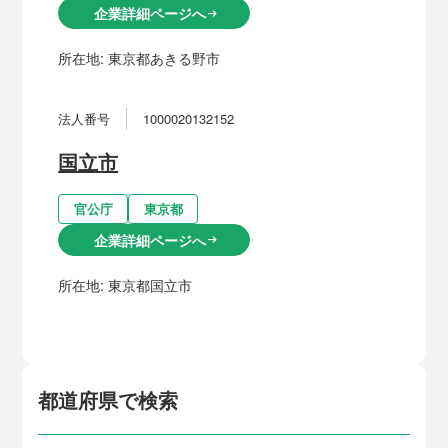
企業詳細ページへ
arrow_right_alt
所在地:
東京都あきる野市
法人番号
1000020132152
国立市
官公庁
東京都
企業詳細ページへ
arrow_right_alt
所在地:
東京都国立市
都道府県で検索