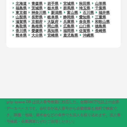
北海道
青森県
岩手県
宮城県
秋田県
山形県
福島県
茨城県
栃木県
群馬県
埼玉県
千葉県
東京都
神奈川県
新潟県
富山県
石川県
福井県
山梨県
長野県
岐阜県
静岡県
愛知県
三重県
滋賀県
京都府
大阪府
兵庫県
奈良県
和歌山県
鳥取県
島根県
岡山県
広島県
山口県
徳島県
香川県
愛媛県
高知県
福岡県
佐賀県
長崎県
熊本県
大分県
宮崎県
鹿児島県
沖縄県
grip space DB は法人番号検索に対応した、全国500万社以上の企業
データベースです。会社名や法人番号から企業情報を無料で検索で
き、業種・地域・資本金などの条件でも法人を絞り込めます。法人番
号検索・企業調査にぜひご活用ください。