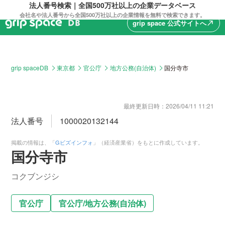
法人番号検索｜全国500万社以上の企業データベース
会社名や法人番号から全国500万社以上の企業情報を無料で検索できます。
grip space 公式サイトへ
north_east
grip spaceDB
東京都
官公庁
地方公務(自治体)
国分寺市
最終更新日時：
2026/04/11 11:21
法人番号
1000020132144
掲載の情報は、「
Gビズインフォ
」（経済産業省）をもとに作成しています。
国分寺市
コクブンジシ
官公庁
官公庁
/
地方公務(自治体)