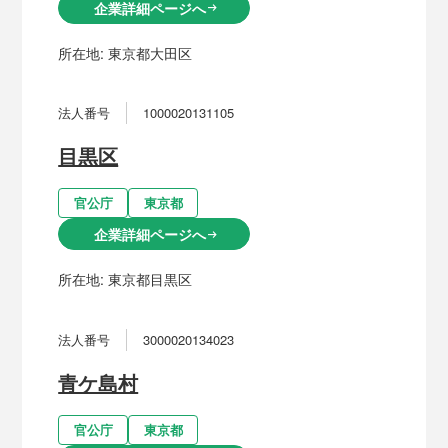
企業詳細ページへ
arrow_right_alt
所在地:
東京都大田区
法人番号
1000020131105
目黒区
官公庁
東京都
企業詳細ページへ
arrow_right_alt
所在地:
東京都目黒区
法人番号
3000020134023
青ケ島村
官公庁
東京都