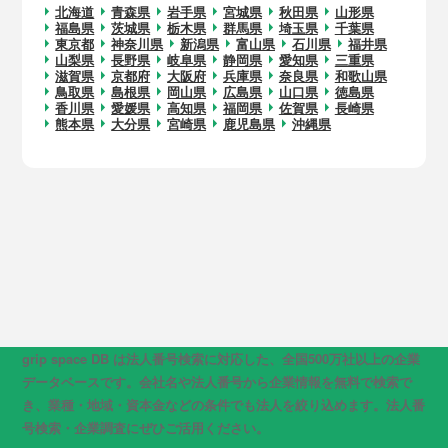
北海道
青森県
岩手県
宮城県
秋田県
山形県
福島県
茨城県
栃木県
群馬県
埼玉県
千葉県
東京都
神奈川県
新潟県
富山県
石川県
福井県
山梨県
長野県
岐阜県
静岡県
愛知県
三重県
滋賀県
京都府
大阪府
兵庫県
奈良県
和歌山県
鳥取県
島根県
岡山県
広島県
山口県
徳島県
香川県
愛媛県
高知県
福岡県
佐賀県
長崎県
熊本県
大分県
宮崎県
鹿児島県
沖縄県
grip space DB は法人番号検索に対応した、全国500万社以上の企業
データベースです。会社名や法人番号から企業情報を無料で検索で
き、業種・地域・資本金などの条件でも法人を絞り込めます。法人番
号検索・企業調査にぜひご活用ください。