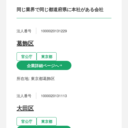
同じ業界で同じ都道府県に本社がある会社
法人番号
1000020131229
葛飾区
官公庁
東京都
企業詳細ページへ
arrow_right_alt
所在地:
東京都葛飾区
法人番号
1000020131113
大田区
官公庁
東京都