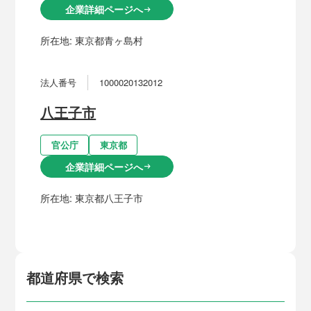
企業詳細ページへ
arrow_right_alt
所在地:
東京都青ヶ島村
法人番号
1000020132012
八王子市
官公庁
東京都
企業詳細ページへ
arrow_right_alt
所在地:
東京都八王子市
都道府県で検索