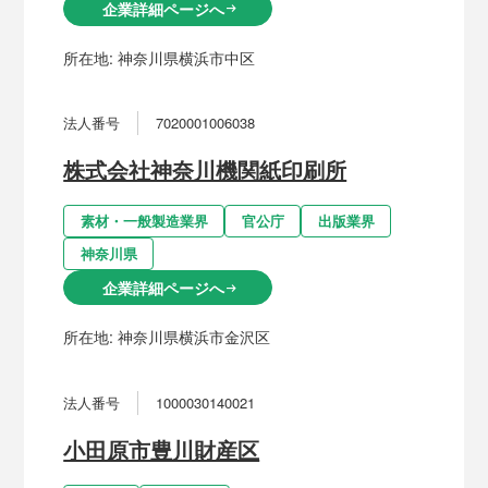
企業詳細ページへ
arrow_right_alt
所在地:
神奈川県横浜市中区
法人番号
7020001006038
株式会社神奈川機関紙印刷所
素材・一般製造業界
官公庁
出版業界
神奈川県
企業詳細ページへ
arrow_right_alt
所在地:
神奈川県横浜市金沢区
法人番号
1000030140021
小田原市豊川財産区