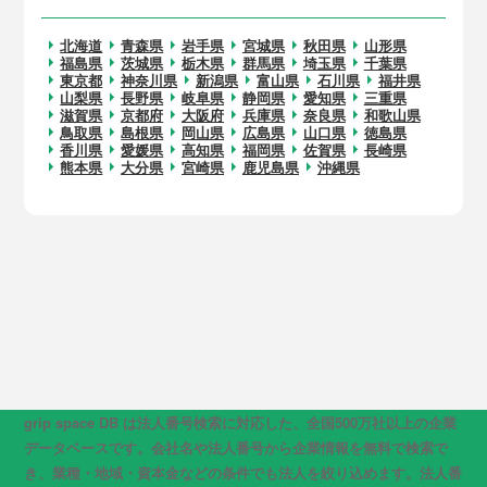
北海道
青森県
岩手県
宮城県
秋田県
山形県
福島県
茨城県
栃木県
群馬県
埼玉県
千葉県
東京都
神奈川県
新潟県
富山県
石川県
福井県
山梨県
長野県
岐阜県
静岡県
愛知県
三重県
滋賀県
京都府
大阪府
兵庫県
奈良県
和歌山県
鳥取県
島根県
岡山県
広島県
山口県
徳島県
香川県
愛媛県
高知県
福岡県
佐賀県
長崎県
熊本県
大分県
宮崎県
鹿児島県
沖縄県
grip space DB は法人番号検索に対応した、全国500万社以上の企業
データベースです。会社名や法人番号から企業情報を無料で検索で
き、業種・地域・資本金などの条件でも法人を絞り込めます。法人番