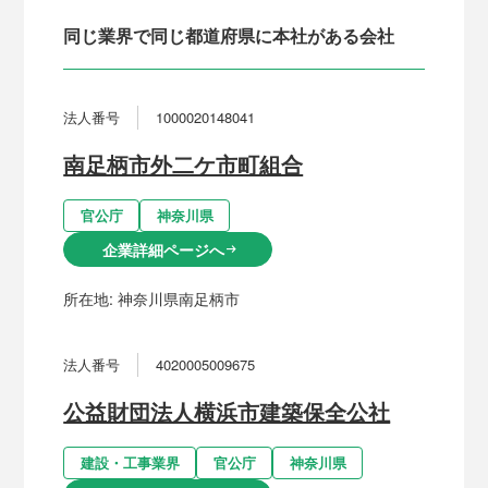
同じ業界で同じ都道府県に本社がある会社
法人番号
1000020148041
南足柄市外二ケ市町組合
官公庁
神奈川県
企業詳細ページへ
arrow_right_alt
所在地:
神奈川県南足柄市
法人番号
4020005009675
公益財団法人横浜市建築保全公社
建設・工事業界
官公庁
神奈川県