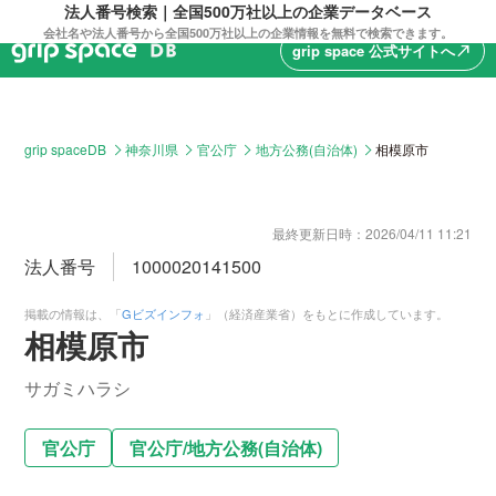
法人番号検索｜全国500万社以上の企業データベース
会社名や法人番号から全国500万社以上の企業情報を無料で検索できます。
grip space 公式サイトへ
north_east
grip spaceDB
神奈川県
官公庁
地方公務(自治体)
相模原市
最終更新日時：
2026/04/11 11:21
法人番号
1000020141500
掲載の情報は、「
Gビズインフォ
」（経済産業省）をもとに作成しています。
相模原市
サガミハラシ
官公庁
官公庁
/
地方公務(自治体)