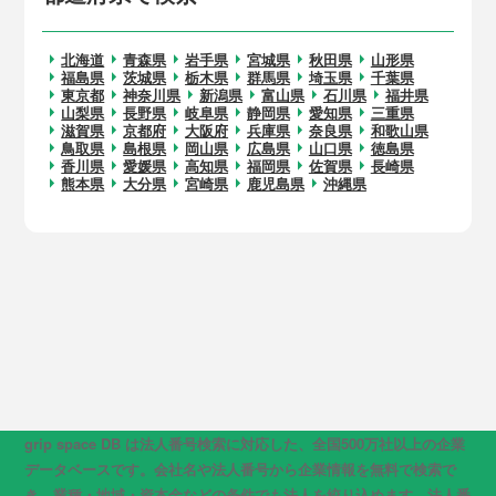
北海道
青森県
岩手県
宮城県
秋田県
山形県
福島県
茨城県
栃木県
群馬県
埼玉県
千葉県
東京都
神奈川県
新潟県
富山県
石川県
福井県
山梨県
長野県
岐阜県
静岡県
愛知県
三重県
滋賀県
京都府
大阪府
兵庫県
奈良県
和歌山県
鳥取県
島根県
岡山県
広島県
山口県
徳島県
香川県
愛媛県
高知県
福岡県
佐賀県
長崎県
熊本県
大分県
宮崎県
鹿児島県
沖縄県
grip space DB は法人番号検索に対応した、全国500万社以上の企業
データベースです。会社名や法人番号から企業情報を無料で検索で
き、業種・地域・資本金などの条件でも法人を絞り込めます。法人番