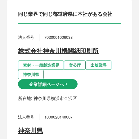
同じ業界で同じ都道府県に本社がある会社
法人番号
7020001006038
株式会社神奈川機関紙印刷所
素材・一般製造業界
官公庁
出版業界
神奈川県
企業詳細ページへ
arrow_right_alt
所在地:
神奈川県横浜市金沢区
法人番号
1000020140007
神奈川県