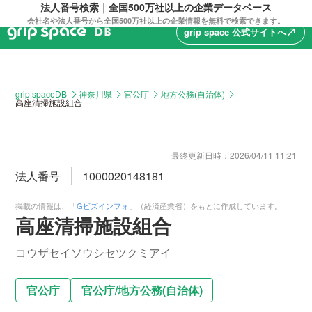
法人番号検索｜全国500万社以上の企業データベース
会社名や法人番号から全国500万社以上の企業情報を無料で検索できます。
grip space 公式サイトへ
north_east
grip spaceDB
神奈川県
官公庁
地方公務(自治体)
高座清掃施設組合
最終更新日時：
2026/04/11 11:21
法人番号
1000020148181
掲載の情報は、「
Gビズインフォ
」（経済産業省）をもとに作成しています。
高座清掃施設組合
コウザセイソウシセツクミアイ
官公庁
官公庁
/
地方公務(自治体)