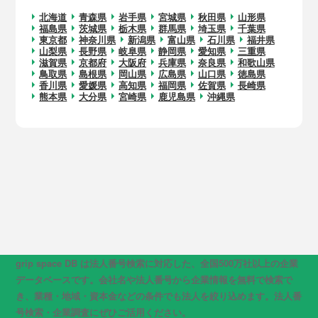
北海道
青森県
岩手県
宮城県
秋田県
山形県
福島県
茨城県
栃木県
群馬県
埼玉県
千葉県
東京都
神奈川県
新潟県
富山県
石川県
福井県
山梨県
長野県
岐阜県
静岡県
愛知県
三重県
滋賀県
京都府
大阪府
兵庫県
奈良県
和歌山県
鳥取県
島根県
岡山県
広島県
山口県
徳島県
香川県
愛媛県
高知県
福岡県
佐賀県
長崎県
熊本県
大分県
宮崎県
鹿児島県
沖縄県
grip space DB は法人番号検索に対応した、全国500万社以上の企業
データベースです。会社名や法人番号から企業情報を無料で検索で
き、業種・地域・資本金などの条件でも法人を絞り込めます。法人番
号検索・企業調査にぜひご活用ください。