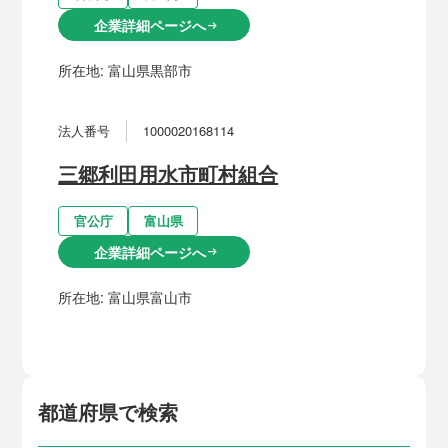
企業詳細ページへ
arrow_right_alt
所在地:
富山県黒部市
法人番号
1000020168114
三郷利田用水市町村組合
官公庁
富山県
企業詳細ページへ
arrow_right_alt
所在地:
富山県富山市
都道府県で検索