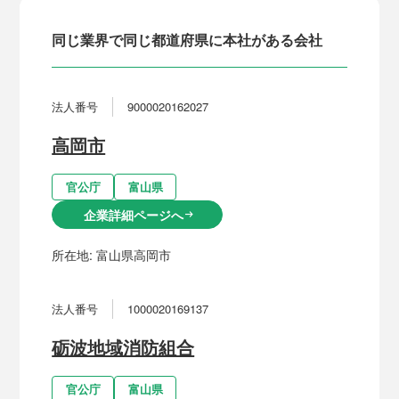
同じ業界で同じ都道府県に本社がある会社
法人番号
9000020162027
高岡市
官公庁
富山県
企業詳細ページへ
arrow_right_alt
所在地:
富山県高岡市
法人番号
1000020169137
砺波地域消防組合
官公庁
富山県