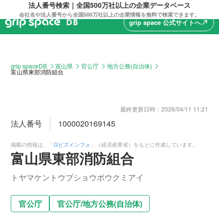
法人番号検索｜全国500万社以上の企業データベース
会社名や法人番号から全国500万社以上の企業情報を無料で検索できます。
grip space 公式サイトへ
north_east
grip spaceDB
富山県
官公庁
地方公務(自治体)
富山県東部消防組合
最終更新日時：
2026/04/11 11:21
法人番号
1000020169145
掲載の情報は、「
Gビズインフォ
」（経済産業省）をもとに作成しています。
富山県東部消防組合
トヤマケントウブショウボウクミアイ
官公庁
官公庁
/
地方公務(自治体)