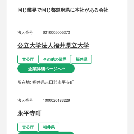
同じ業界で同じ都道府県に本社がある会社
法人番号
6210005005273
公立大学法人福井県立大学
官公庁
その他の業界
福井県
企業詳細ページへ
arrow_right_alt
所在地:
福井県吉田郡永平寺町
法人番号
1000020183229
永平寺町
官公庁
福井県