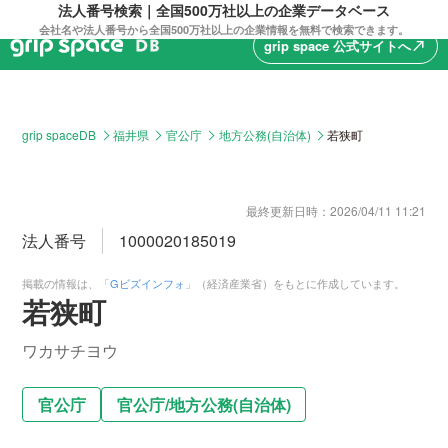
法人番号検索｜全国500万社以上の企業データベース
会社名や法人番号から全国500万社以上の企業情報を無料で検索できます。
grip space 公式サイトへ
north_east
grip spaceDB
福井県
官公庁
地方公務(自治体)
若狭町
最終更新日時：
2026/04/11 11:21
法人番号
1000020185019
掲載の情報は、「
Gビズインフォ
」（経済産業省）をもとに作成しています。
若狭町
ワカサチヨウ
官公庁
官公庁
/
地方公務(自治体)