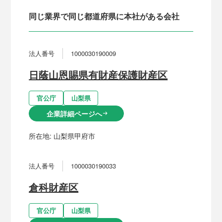
同じ業界で同じ都道府県に本社がある会社
法人番号
1000030190009
日蔭山恩賜県有財産保護財産区
官公庁
山梨県
企業詳細ページへ
arrow_right_alt
所在地:
山梨県甲府市
法人番号
1000030190033
倉科財産区
官公庁
山梨県