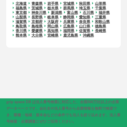
北海道
青森県
岩手県
宮城県
秋田県
山形県
福島県
茨城県
栃木県
群馬県
埼玉県
千葉県
東京都
神奈川県
新潟県
富山県
石川県
福井県
山梨県
長野県
岐阜県
静岡県
愛知県
三重県
滋賀県
京都府
大阪府
兵庫県
奈良県
和歌山県
鳥取県
島根県
岡山県
広島県
山口県
徳島県
香川県
愛媛県
高知県
福岡県
佐賀県
長崎県
熊本県
大分県
宮崎県
鹿児島県
沖縄県
grip space DB は法人番号検索に対応した、全国500万社以上の企業
データベースです。会社名や法人番号から企業情報を無料で検索で
き、業種・地域・資本金などの条件でも法人を絞り込めます。法人番
号検索・企業調査にぜひご活用ください。