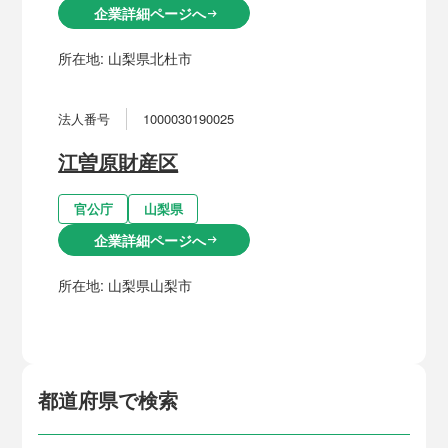
企業詳細ページへ
arrow_right_alt
所在地:
山梨県北杜市
法人番号
1000030190025
江曽原財産区
官公庁
山梨県
企業詳細ページへ
arrow_right_alt
所在地:
山梨県山梨市
都道府県で検索