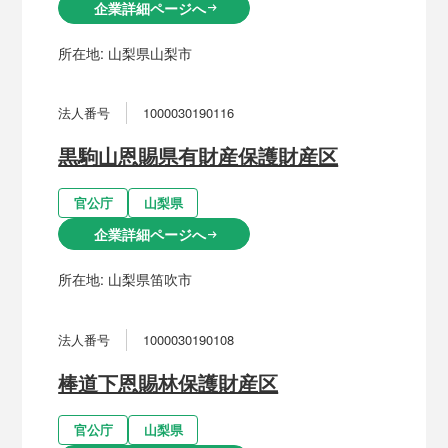
企業詳細ページへ
arrow_right_alt
所在地:
山梨県山梨市
法人番号
1000030190116
黒駒山恩賜県有財産保護財産区
官公庁
山梨県
企業詳細ページへ
arrow_right_alt
所在地:
山梨県笛吹市
法人番号
1000030190108
棒道下恩賜林保護財産区
官公庁
山梨県