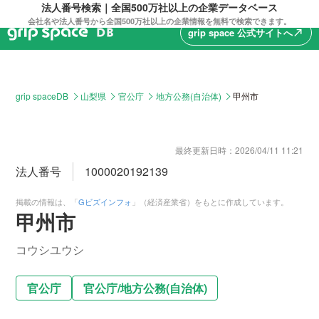
法人番号検索｜全国500万社以上の企業データベース
会社名や法人番号から全国500万社以上の企業情報を無料で検索できます。
grip space 公式サイトへ
north_east
grip spaceDB
山梨県
官公庁
地方公務(自治体)
甲州市
最終更新日時：
2026/04/11 11:21
法人番号
1000020192139
掲載の情報は、「
Gビズインフォ
」（経済産業省）をもとに作成しています。
甲州市
コウシユウシ
官公庁
官公庁
/
地方公務(自治体)