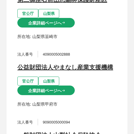
官公庁
山梨県
企業詳細ページへ
arrow_right_alt
所在地:
山梨県韮崎市
法人番号
4090005002888
公益財団法人やまなし産業支援機構
官公庁
山梨県
企業詳細ページへ
arrow_right_alt
所在地:
山梨県甲府市
法人番号
9090005000094