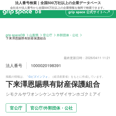
法人番号検索｜全国500万社以上の企業データベース
会社名や法人番号から全国500万社以上の企業情報を無料で検索できます。
grip space 公式サイトへ
north_east
grip spaceDB
山梨県
官公庁
外郭団体・公社
下来澤恩賜県有財産保護組合
最終更新日時：
2026/04/11 11:21
法人番号
1000020198391
掲載の情報は、「
Gビズインフォ
」（経済産業省）をもとに作成しています。
下来澤恩賜県有財産保護組合
シモクルサワオンシケンユウザイサンホゴクミアイ
官公庁
官公庁
/
外郭団体・公社