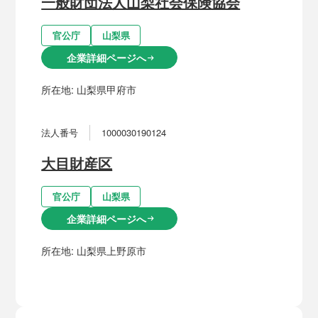
一般財団法人山梨社会保険協会
官公庁
山梨県
企業詳細ページへ
arrow_right_alt
所在地:
山梨県甲府市
法人番号
1000030190124
大目財産区
官公庁
山梨県
企業詳細ページへ
arrow_right_alt
所在地:
山梨県上野原市