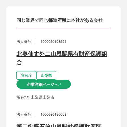
同じ業界で同じ都道府県に本社がある会社
法人番号
1000020198251
北奥仙丈外二山恩賜県有財産保護組
合
官公庁
山梨県
企業詳細ページへ
arrow_right_alt
所在地:
山梨県山梨市
法人番号
1000030190058
第二御座石前山恩賜林保護財産区