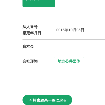
法人番号
2015年10月05日
指定年月日
資本金
会社形態
地方公共団体
検索結果一覧に戻る
arrow_left_alt