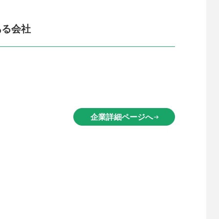
ある会社
企業詳細ページへ
arrow_right_alt