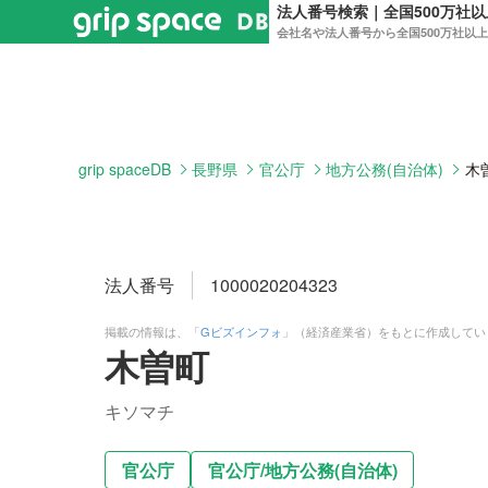
法人番号検索｜全国500万社
会社名や法人番号から全国500万社以
grip spaceDB
長野県
官公庁
地方公務(自治体)
木
法人番号
1000020204323
掲載の情報は、「
Gビズインフォ
」（経済産業省）をもとに作成してい
木曽町
キソマチ
官公庁
官公庁
/
地方公務(自治体)