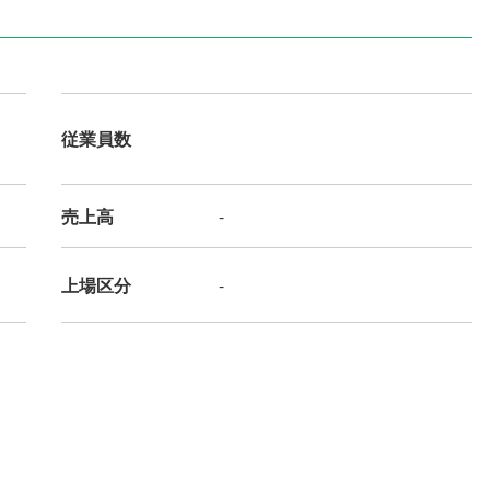
従業員数
売上高
-
上場区分
-