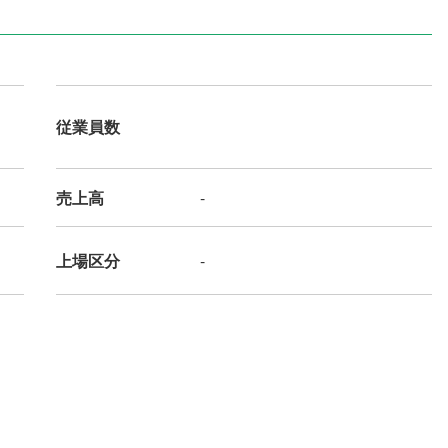
従業員数
売上高
-
上場区分
-