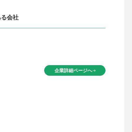
ある会社
企業詳細ページへ
arrow_right_alt