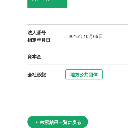
法人番号
2015年10月05日
指定年月日
資本金
会社形態
地方公共団体
検索結果一覧に戻る
arrow_left_alt