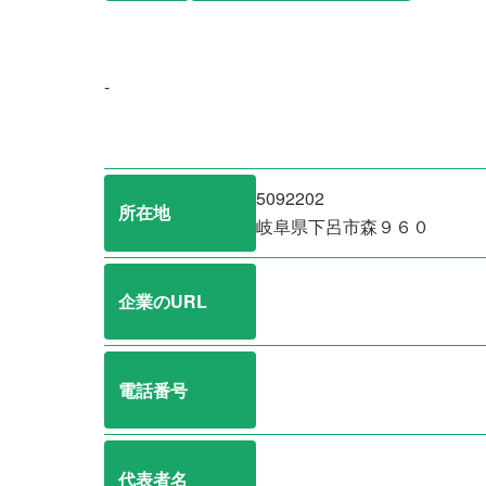
-
5092202
所在地
岐阜県下呂市森９６０
企業のURL
電話番号
代表者名