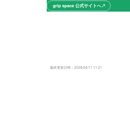
grip space 公式サイトへ
north_east
最終更新日時：
2026/04/11 11:21