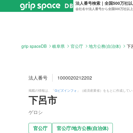
法人番号検索｜全国500万社
会社名や法人番号から全国500万社以
grip spaceDB
岐阜県
官公庁
地方公務(自治体)
下
法人番号
1000020212202
掲載の情報は、「
Gビズインフォ
」（経済産業省）をもとに作成してい
下呂市
ゲロシ
官公庁
官公庁
/
地方公務(自治体)