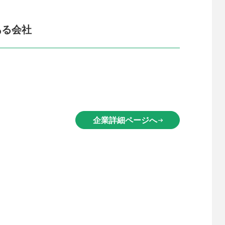
ある会社
企業詳細ページへ
arrow_right_alt