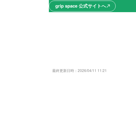
grip space 公式サイトへ
north_east
最終更新日時：
2026/04/11 11:21