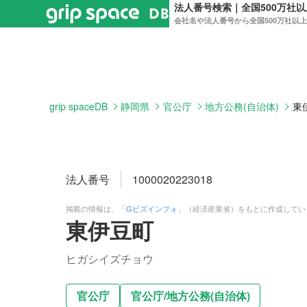
法人番号検索｜全国500万社
会社名や法人番号から全国500万社以
grip spaceDB
静岡県
官公庁
地方公務(自治体)
東
法人番号
1000020223018
掲載の情報は、「
Gビズインフォ
」（経済産業省）をもとに作成してい
東伊豆町
ヒガシイズチョウ
官公庁
官公庁
/
地方公務(自治体)