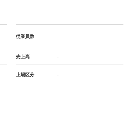
従業員数
売上高
-
上場区分
-