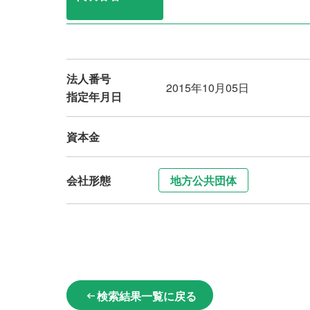
法人番号
2015年10月05日
指定年月日
資本金
会社形態
地方公共団体
検索結果一覧に戻る
arrow_left_alt