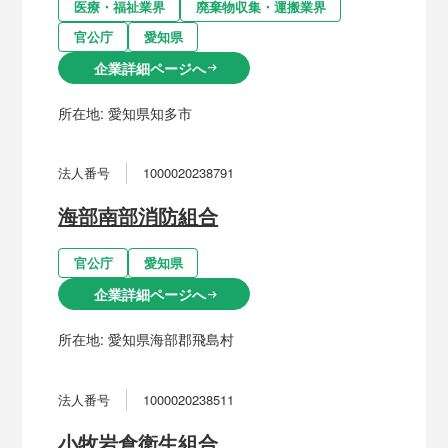
医療・福祉業界
廃棄物収集・運搬業界
官公庁
愛知県
企業詳細ページへ
arrow_right_alt
所在地:
愛知県知多市
法人番号
1000020238791
海部南部消防組合
官公庁
愛知県
企業詳細ページへ
arrow_right_alt
所在地:
愛知県海部郡飛島村
法人番号
1000020238511
小牧岩倉衛生組合