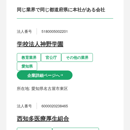
同じ業界で同じ都道府県に本社がある会社
法人番号
5180005002201
学校法人神野学園
教育業界
官公庁
その他の業界
愛知県
企業詳細ページへ
arrow_right_alt
所在地:
愛知県名古屋市東区
法人番号
6000020238465
西知多医療厚生組合