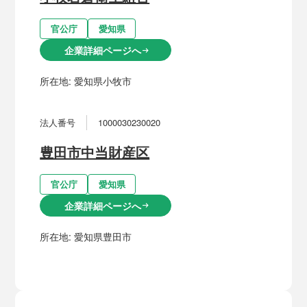
官公庁
愛知県
企業詳細ページへ
arrow_right_alt
所在地:
愛知県小牧市
法人番号
1000030230020
豊田市中当財産区
官公庁
愛知県
企業詳細ページへ
arrow_right_alt
所在地:
愛知県豊田市