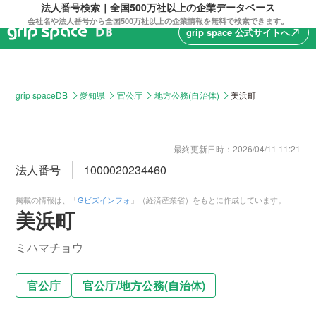
法人番号検索｜全国500万社以上の企業データベース
会社名や法人番号から全国500万社以上の企業情報を無料で検索できます。
grip space 公式サイトへ
north_east
grip spaceDB
愛知県
官公庁
地方公務(自治体)
美浜町
最終更新日時：
2026/04/11 11:21
法人番号
1000020234460
掲載の情報は、「
Gビズインフォ
」（経済産業省）をもとに作成しています。
美浜町
ミハマチョウ
官公庁
官公庁
/
地方公務(自治体)