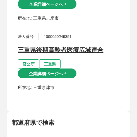
企業詳細ページへ
arrow_right_alt
所在地:
三重県志摩市
法人番号
1000020249351
三重県後期高齢者医療広域連合
官公庁
三重県
企業詳細ページへ
arrow_right_alt
所在地:
三重県津市
都道府県で検索