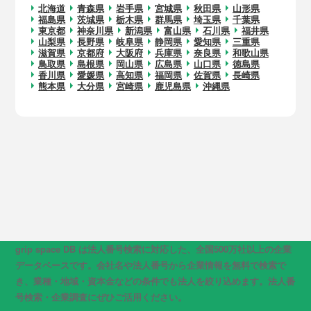
北海道
青森県
岩手県
宮城県
秋田県
山形県
福島県
茨城県
栃木県
群馬県
埼玉県
千葉県
東京都
神奈川県
新潟県
富山県
石川県
福井県
山梨県
長野県
岐阜県
静岡県
愛知県
三重県
滋賀県
京都府
大阪府
兵庫県
奈良県
和歌山県
鳥取県
島根県
岡山県
広島県
山口県
徳島県
香川県
愛媛県
高知県
福岡県
佐賀県
長崎県
熊本県
大分県
宮崎県
鹿児島県
沖縄県
grip space DB は法人番号検索に対応した、全国500万社以上の企業
データベースです。会社名や法人番号から企業情報を無料で検索で
き、業種・地域・資本金などの条件でも法人を絞り込めます。法人番
号検索・企業調査にぜひご活用ください。