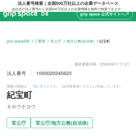
法人番号検索｜全国500万社以上の企業データベース
会社名や法人番号から全国500万社以上の企業情報を無料で検索できます。
grip space 公式サイトへ
north_east
grip spaceDB
三重県
官公庁
地方公務(自治体)
紀宝町
最終更新日時：
2026/04/11 11:21
法人番号
1000020245623
掲載の情報は、「
Gビズインフォ
」（経済産業省）をもとに作成しています。
紀宝町
キホウチヨウ
官公庁
官公庁
/
地方公務(自治体)