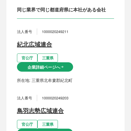
同じ業界で同じ都道府県に本社がある会社
法人番号
1000020249211
紀北広域連合
官公庁
三重県
企業詳細ページへ
arrow_right_alt
所在地:
三重県北牟婁郡紀北町
法人番号
1000020249203
鳥羽志勢広域連合
官公庁
三重県