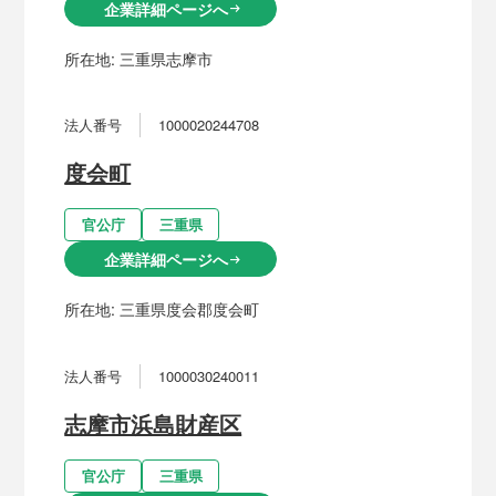
企業詳細ページへ
arrow_right_alt
所在地:
三重県志摩市
法人番号
1000020244708
度会町
官公庁
三重県
企業詳細ページへ
arrow_right_alt
所在地:
三重県度会郡度会町
法人番号
1000030240011
志摩市浜島財産区
官公庁
三重県