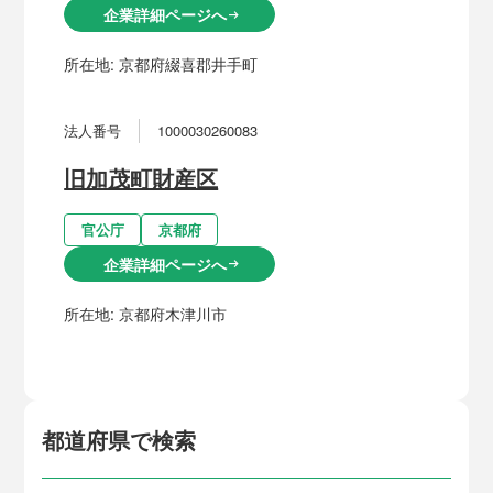
企業詳細ページへ
arrow_right_alt
所在地:
京都府綴喜郡井手町
法人番号
1000030260083
旧加茂町財産区
官公庁
京都府
企業詳細ページへ
arrow_right_alt
所在地:
京都府木津川市
都道府県で検索