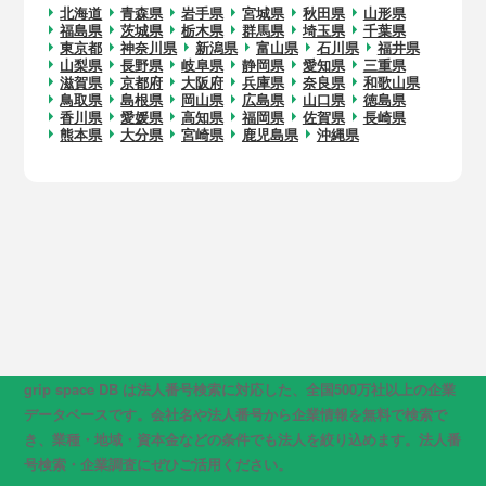
北海道
青森県
岩手県
宮城県
秋田県
山形県
福島県
茨城県
栃木県
群馬県
埼玉県
千葉県
東京都
神奈川県
新潟県
富山県
石川県
福井県
山梨県
長野県
岐阜県
静岡県
愛知県
三重県
滋賀県
京都府
大阪府
兵庫県
奈良県
和歌山県
鳥取県
島根県
岡山県
広島県
山口県
徳島県
香川県
愛媛県
高知県
福岡県
佐賀県
長崎県
熊本県
大分県
宮崎県
鹿児島県
沖縄県
grip space DB は法人番号検索に対応した、全国500万社以上の企業
データベースです。会社名や法人番号から企業情報を無料で検索で
き、業種・地域・資本金などの条件でも法人を絞り込めます。法人番
号検索・企業調査にぜひご活用ください。