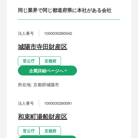
同じ業界で同じ都道府県に本社がある会社
法人番号
1000030260042
城陽市寺田財産区
官公庁
京都府
企業詳細ページへ
arrow_right_alt
所在地:
京都府城陽市
法人番号
1000030260091
和束町湯船財産区
官公庁
京都府