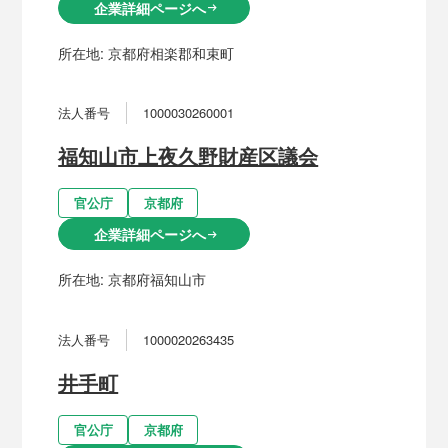
企業詳細ページへ
arrow_right_alt
所在地:
京都府相楽郡和束町
法人番号
1000030260001
福知山市上夜久野財産区議会
官公庁
京都府
企業詳細ページへ
arrow_right_alt
所在地:
京都府福知山市
法人番号
1000020263435
井手町
官公庁
京都府