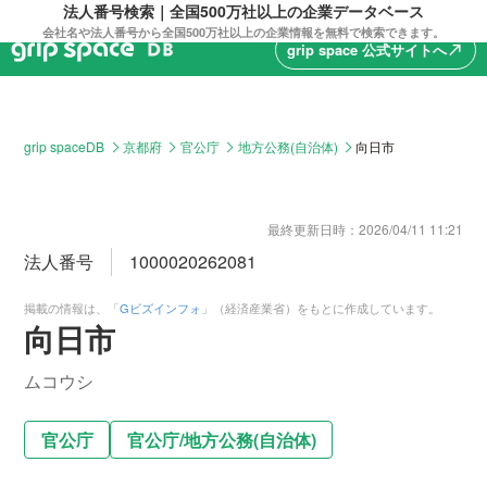
法人番号検索｜全国500万社以上の企業データベース
会社名や法人番号から全国500万社以上の企業情報を無料で検索できます。
grip space 公式サイトへ
north_east
grip spaceDB
京都府
官公庁
地方公務(自治体)
向日市
最終更新日時：
2026/04/11 11:21
法人番号
1000020262081
掲載の情報は、「
Gビズインフォ
」（経済産業省）をもとに作成しています。
向日市
ムコウシ
官公庁
官公庁
/
地方公務(自治体)