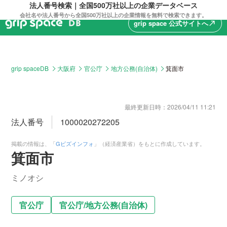
法人番号検索｜全国500万社以上の企業データベース
会社名や法人番号から全国500万社以上の企業情報を無料で検索できます。
grip space 公式サイトへ
north_east
grip spaceDB
大阪府
官公庁
地方公務(自治体)
箕面市
最終更新日時：
2026/04/11 11:21
法人番号
1000020272205
掲載の情報は、「
Gビズインフォ
」（経済産業省）をもとに作成しています。
箕面市
ミノオシ
官公庁
官公庁
/
地方公務(自治体)