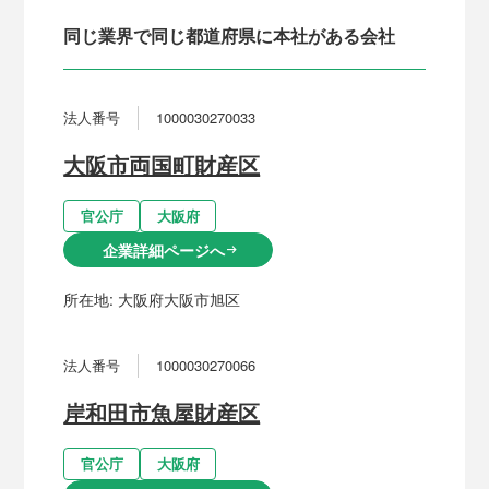
同じ業界で同じ都道府県に本社がある会社
法人番号
1000030270033
大阪市両国町財産区
官公庁
大阪府
企業詳細ページへ
arrow_right_alt
所在地:
大阪府大阪市旭区
法人番号
1000030270066
岸和田市魚屋財産区
官公庁
大阪府