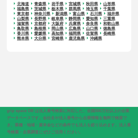
北海道
青森県
岩手県
宮城県
秋田県
山形県
福島県
茨城県
栃木県
群馬県
埼玉県
千葉県
東京都
神奈川県
新潟県
富山県
石川県
福井県
山梨県
長野県
岐阜県
静岡県
愛知県
三重県
滋賀県
京都府
大阪府
兵庫県
奈良県
和歌山県
鳥取県
島根県
岡山県
広島県
山口県
徳島県
香川県
愛媛県
高知県
福岡県
佐賀県
長崎県
熊本県
大分県
宮崎県
鹿児島県
沖縄県
grip space DB は法人番号検索に対応した、全国500万社以上の企業
データベースです。会社名や法人番号から企業情報を無料で検索で
き、業種・地域・資本金などの条件でも法人を絞り込めます。法人番
号検索・企業調査にぜひご活用ください。