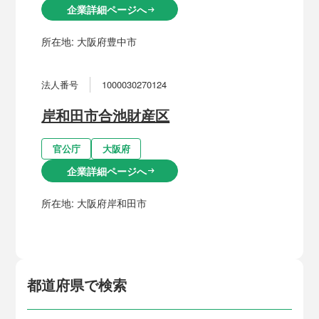
企業詳細ページへ
arrow_right_alt
所在地:
大阪府豊中市
法人番号
1000030270124
岸和田市合池財産区
官公庁
大阪府
企業詳細ページへ
arrow_right_alt
所在地:
大阪府岸和田市
都道府県で検索