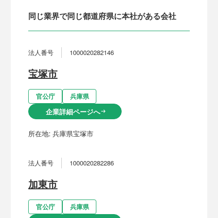
同じ業界で同じ都道府県に本社がある会社
法人番号
1000020282146
宝塚市
官公庁
兵庫県
企業詳細ページへ
arrow_right_alt
所在地:
兵庫県宝塚市
法人番号
1000020282286
加東市
官公庁
兵庫県