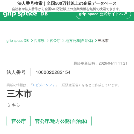
法人番号検索｜全国500万社以上の企業データベース
会社名や法人番号から全国500万社以上の企業情報を無料で検索できます。
grip space 公式サイトへ
north_east
grip spaceDB
兵庫県
官公庁
地方公務(自治体)
三木市
最終更新日時：
2026/04/11 11:21
法人番号
1000020282154
掲載の情報は、「
Gビズインフォ
」（経済産業省）をもとに作成しています。
三木市
ミキシ
官公庁
官公庁
/
地方公務(自治体)