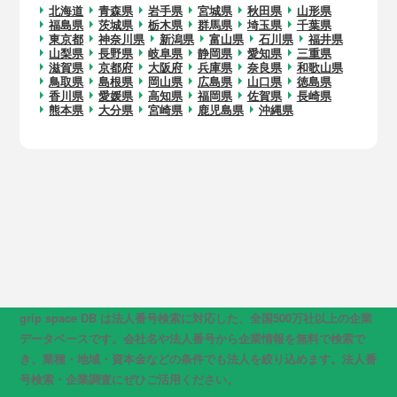
北海道
青森県
岩手県
宮城県
秋田県
山形県
福島県
茨城県
栃木県
群馬県
埼玉県
千葉県
東京都
神奈川県
新潟県
富山県
石川県
福井県
山梨県
長野県
岐阜県
静岡県
愛知県
三重県
滋賀県
京都府
大阪府
兵庫県
奈良県
和歌山県
鳥取県
島根県
岡山県
広島県
山口県
徳島県
香川県
愛媛県
高知県
福岡県
佐賀県
長崎県
熊本県
大分県
宮崎県
鹿児島県
沖縄県
grip space DB は法人番号検索に対応した、全国500万社以上の企業
データベースです。会社名や法人番号から企業情報を無料で検索で
き、業種・地域・資本金などの条件でも法人を絞り込めます。法人番
号検索・企業調査にぜひご活用ください。