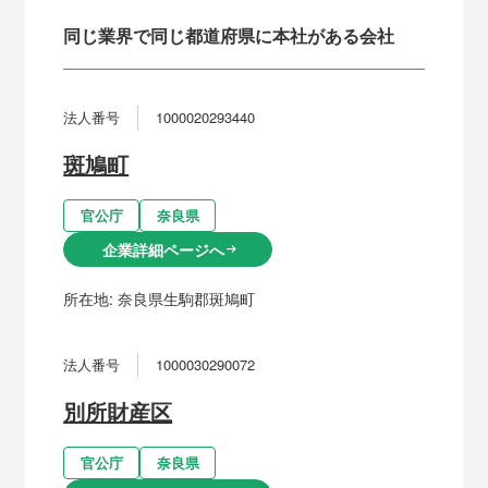
同じ業界で同じ都道府県に本社がある会社
法人番号
1000020293440
斑鳩町
官公庁
奈良県
企業詳細ページへ
arrow_right_alt
所在地:
奈良県生駒郡斑鳩町
法人番号
1000030290072
別所財産区
官公庁
奈良県