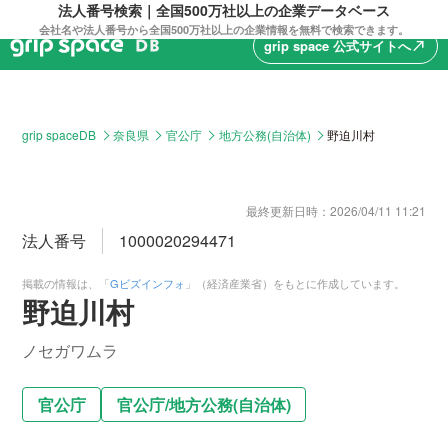
法人番号検索｜全国500万社以上の企業データベース
会社名や法人番号から全国500万社以上の企業情報を無料で検索できます。
grip space 公式サイトへ
north_east
grip spaceDB
奈良県
官公庁
地方公務(自治体)
野迫川村
最終更新日時：
2026/04/11 11:21
法人番号
1000020294471
掲載の情報は、「
Gビズインフォ
」（経済産業省）をもとに作成しています。
野迫川村
ノセガワムラ
官公庁
官公庁
/
地方公務(自治体)