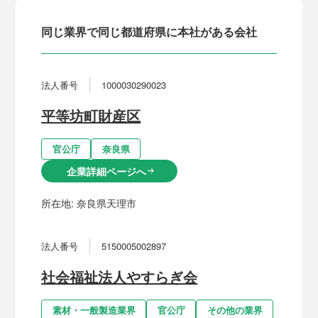
同じ業界で同じ都道府県に本社がある会社
法人番号
1000030290023
平等坊町財産区
官公庁
奈良県
企業詳細ページへ
arrow_right_alt
所在地:
奈良県天理市
法人番号
5150005002897
社会福祉法人やすらぎ会
素材・一般製造業界
官公庁
その他の業界