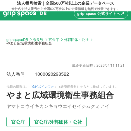
法人番号検索｜全国500万社以上の企業データベース
会社名や法人番号から全国500万社以上の企業情報を無料で検索できます。
grip space 公式サイトへ
north_east
grip spaceDB
奈良県
官公庁
外郭団体・公社
やまと広域環境衛生事務組合
最終更新日時：
2026/04/11 11:21
法人番号
1000020298522
掲載の情報は、「
Gビズインフォ
」（経済産業省）をもとに作成しています。
やまと広域環境衛生事務組合
ヤマトコウイキカンキョウエイセイジムクミアイ
官公庁
官公庁
/
外郭団体・公社