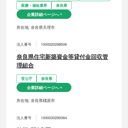
医療・福祉業界
奈良県
企業詳細ページへ
arrow_right_alt
所在地:
奈良県天理市
法人番号
1000020298506
奈良県住宅新築資金等貸付金回収管
理組合
官公庁
奈良県
企業詳細ページへ
arrow_right_alt
所在地:
奈良県橿原市
法人番号
1000030290064