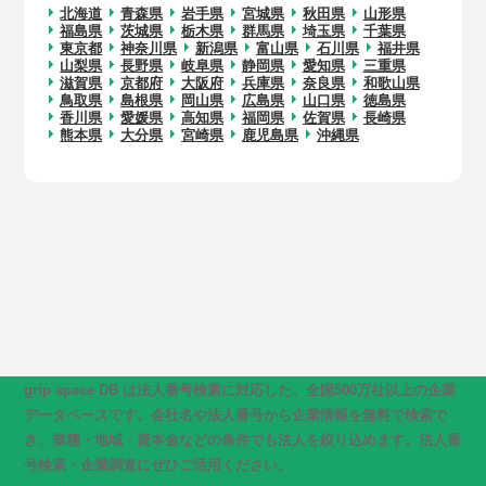
北海道
青森県
岩手県
宮城県
秋田県
山形県
福島県
茨城県
栃木県
群馬県
埼玉県
千葉県
東京都
神奈川県
新潟県
富山県
石川県
福井県
山梨県
長野県
岐阜県
静岡県
愛知県
三重県
滋賀県
京都府
大阪府
兵庫県
奈良県
和歌山県
鳥取県
島根県
岡山県
広島県
山口県
徳島県
香川県
愛媛県
高知県
福岡県
佐賀県
長崎県
熊本県
大分県
宮崎県
鹿児島県
沖縄県
grip space DB は法人番号検索に対応した、全国500万社以上の企業
データベースです。会社名や法人番号から企業情報を無料で検索で
き、業種・地域・資本金などの条件でも法人を絞り込めます。法人番
号検索・企業調査にぜひご活用ください。