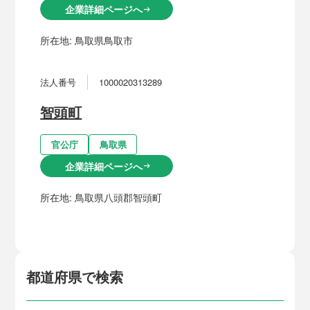
企業詳細ページへ
arrow_right_alt
所在地:
鳥取県鳥取市
法人番号
1000020313289
智頭町
官公庁
鳥取県
企業詳細ページへ
arrow_right_alt
所在地:
鳥取県八頭郡智頭町
都道府県で検索