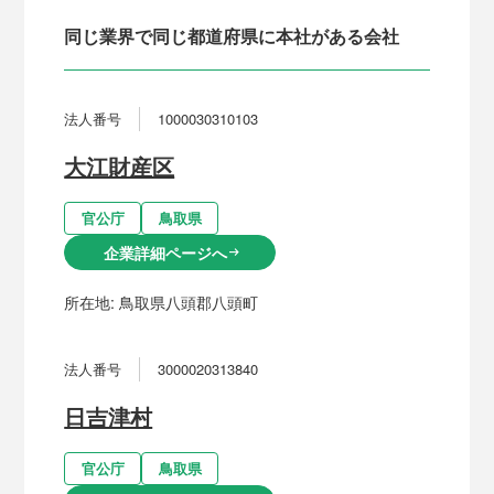
同じ業界で同じ都道府県に本社がある会社
法人番号
1000030310103
大江財産区
官公庁
鳥取県
企業詳細ページへ
arrow_right_alt
所在地:
鳥取県八頭郡八頭町
法人番号
3000020313840
日吉津村
官公庁
鳥取県