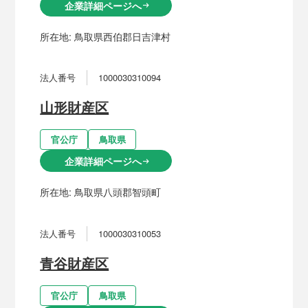
企業詳細ページへ
arrow_right_alt
所在地:
鳥取県西伯郡日吉津村
法人番号
1000030310094
山形財産区
官公庁
鳥取県
企業詳細ページへ
arrow_right_alt
所在地:
鳥取県八頭郡智頭町
法人番号
1000030310053
青谷財産区
官公庁
鳥取県