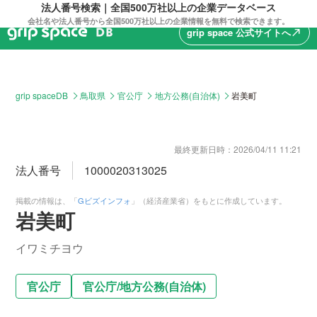
法人番号検索｜全国500万社以上の企業データベース
会社名や法人番号から全国500万社以上の企業情報を無料で検索できます。
grip space 公式サイトへ
north_east
grip spaceDB
鳥取県
官公庁
地方公務(自治体)
岩美町
最終更新日時：
2026/04/11 11:21
法人番号
1000020313025
掲載の情報は、「
Gビズインフォ
」（経済産業省）をもとに作成しています。
岩美町
イワミチヨウ
官公庁
官公庁
/
地方公務(自治体)