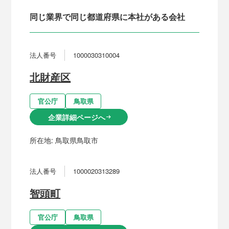
同じ業界で同じ都道府県に本社がある会社
法人番号
1000030310004
北財産区
官公庁
鳥取県
企業詳細ページへ
arrow_right_alt
所在地:
鳥取県鳥取市
法人番号
1000020313289
智頭町
官公庁
鳥取県