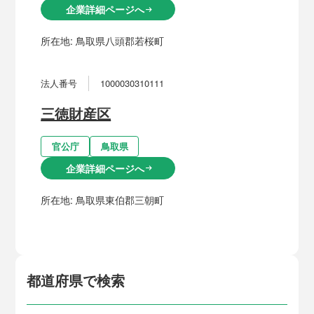
企業詳細ページへ
arrow_right_alt
所在地:
鳥取県八頭郡若桜町
法人番号
1000030310111
三徳財産区
官公庁
鳥取県
企業詳細ページへ
arrow_right_alt
所在地:
鳥取県東伯郡三朝町
都道府県で検索