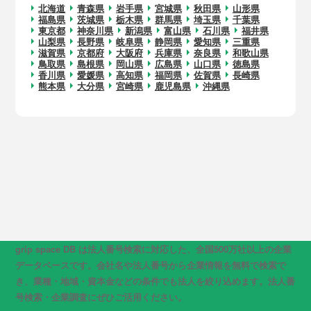
北海道
青森県
岩手県
宮城県
秋田県
山形県
福島県
茨城県
栃木県
群馬県
埼玉県
千葉県
東京都
神奈川県
新潟県
富山県
石川県
福井県
山梨県
長野県
岐阜県
静岡県
愛知県
三重県
滋賀県
京都府
大阪府
兵庫県
奈良県
和歌山県
鳥取県
島根県
岡山県
広島県
山口県
徳島県
香川県
愛媛県
高知県
福岡県
佐賀県
長崎県
熊本県
大分県
宮崎県
鹿児島県
沖縄県
grip space DB は法人番号検索に対応した、全国500万社以上の企業
データベースです。会社名や法人番号から企業情報を無料で検索で
き、業種・地域・資本金などの条件でも法人を絞り込めます。法人番
号検索・企業調査にぜひご活用ください。