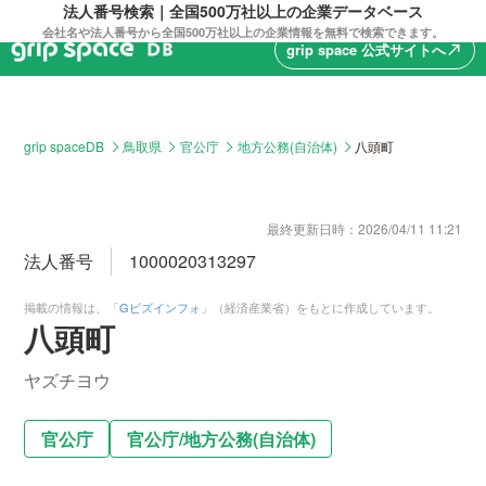
法人番号検索｜全国500万社以上の企業データベース
会社名や法人番号から全国500万社以上の企業情報を無料で検索できます。
grip space 公式サイトへ
north_east
grip spaceDB
鳥取県
官公庁
地方公務(自治体)
八頭町
最終更新日時：
2026/04/11 11:21
法人番号
1000020313297
掲載の情報は、「
Gビズインフォ
」（経済産業省）をもとに作成しています。
八頭町
ヤズチヨウ
官公庁
官公庁
/
地方公務(自治体)