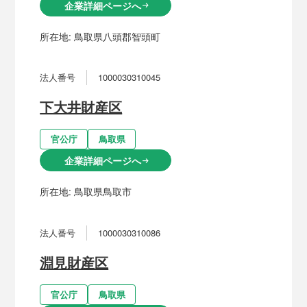
企業詳細ページへ
arrow_right_alt
所在地:
鳥取県八頭郡智頭町
法人番号
1000030310045
下大井財産区
官公庁
鳥取県
企業詳細ページへ
arrow_right_alt
所在地:
鳥取県鳥取市
法人番号
1000030310086
淵見財産区
官公庁
鳥取県