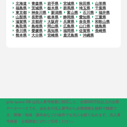
北海道
青森県
岩手県
宮城県
秋田県
山形県
福島県
茨城県
栃木県
群馬県
埼玉県
千葉県
東京都
神奈川県
新潟県
富山県
石川県
福井県
山梨県
長野県
岐阜県
静岡県
愛知県
三重県
滋賀県
京都府
大阪府
兵庫県
奈良県
和歌山県
鳥取県
島根県
岡山県
広島県
山口県
徳島県
香川県
愛媛県
高知県
福岡県
佐賀県
長崎県
熊本県
大分県
宮崎県
鹿児島県
沖縄県
grip space DB は法人番号検索に対応した、全国500万社以上の企業
データベースです。会社名や法人番号から企業情報を無料で検索で
き、業種・地域・資本金などの条件でも法人を絞り込めます。法人番
号検索・企業調査にぜひご活用ください。