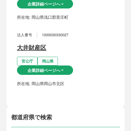
企業詳細ページへ
arrow_right_alt
所在地:
岡山県浅口郡里庄町
法人番号
1000030330027
大井財産区
官公庁
岡山県
企業詳細ページへ
arrow_right_alt
所在地:
岡山県岡山市北区
都道府県で検索