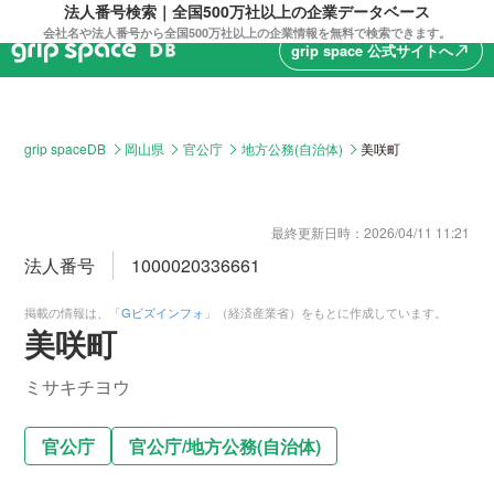
法人番号検索｜全国500万社以上の企業データベース
会社名や法人番号から全国500万社以上の企業情報を無料で検索できます。
grip space 公式サイトへ
north_east
grip spaceDB
岡山県
官公庁
地方公務(自治体)
美咲町
最終更新日時：
2026/04/11 11:21
法人番号
1000020336661
掲載の情報は、「
Gビズインフォ
」（経済産業省）をもとに作成しています。
美咲町
ミサキチヨウ
官公庁
官公庁
/
地方公務(自治体)