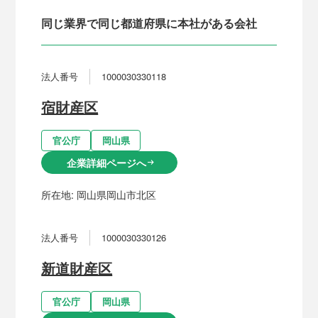
同じ業界で同じ都道府県に本社がある会社
法人番号
1000030330118
宿財産区
官公庁
岡山県
企業詳細ページへ
arrow_right_alt
所在地:
岡山県岡山市北区
法人番号
1000030330126
新道財産区
官公庁
岡山県