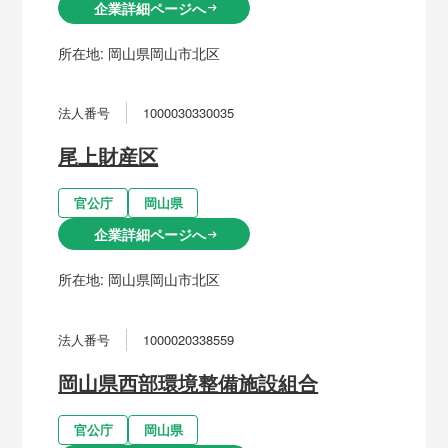
企業詳細ページへ
arrow_right_alt
所在地:
岡山県岡山市北区
法人番号
1000030330035
尾上財産区
官公庁
岡山県
企業詳細ページへ
arrow_right_alt
所在地:
岡山県岡山市北区
法人番号
1000020338559
岡山県西部環境整備施設組合
官公庁
岡山県