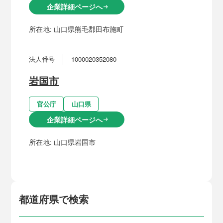
企業詳細ページへ
arrow_right_alt
所在地:
山口県熊毛郡田布施町
法人番号
1000020352080
岩国市
官公庁
山口県
企業詳細ページへ
arrow_right_alt
所在地:
山口県岩国市
都道府県で検索