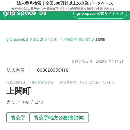
法人番号検索｜全国500万社以上の企業データベース
会社名や法人番号から全国500万社以上の企業情報を無料で検索できます。
grip space 公式サイトへ
north_east
grip spaceDB
山口県
官公庁
地方公務(自治体)
上関町
最終更新日時：
2026/04/11 11:21
法人番号
1000020353418
掲載の情報は、「
Gビズインフォ
」（経済産業省）をもとに作成しています。
上関町
カミノセキチヨウ
官公庁
官公庁
/
地方公務(自治体)