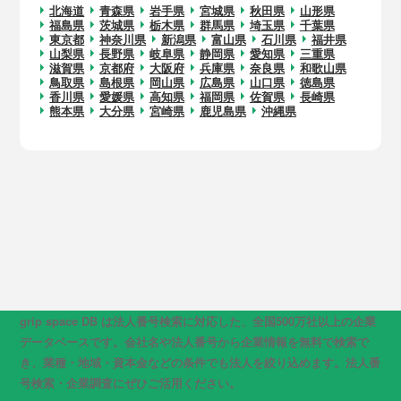
北海道
青森県
岩手県
宮城県
秋田県
山形県
福島県
茨城県
栃木県
群馬県
埼玉県
千葉県
東京都
神奈川県
新潟県
富山県
石川県
福井県
山梨県
長野県
岐阜県
静岡県
愛知県
三重県
滋賀県
京都府
大阪府
兵庫県
奈良県
和歌山県
鳥取県
島根県
岡山県
広島県
山口県
徳島県
香川県
愛媛県
高知県
福岡県
佐賀県
長崎県
熊本県
大分県
宮崎県
鹿児島県
沖縄県
grip space DB は法人番号検索に対応した、全国500万社以上の企業
データベースです。会社名や法人番号から企業情報を無料で検索で
き、業種・地域・資本金などの条件でも法人を絞り込めます。法人番
号検索・企業調査にぜひご活用ください。