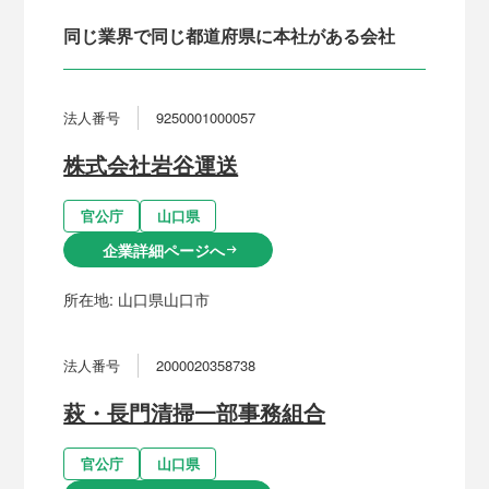
同じ業界で同じ都道府県に本社がある会社
法人番号
9250001000057
株式会社岩谷運送
官公庁
山口県
企業詳細ページへ
arrow_right_alt
所在地:
山口県山口市
法人番号
2000020358738
萩・長門清掃一部事務組合
官公庁
山口県