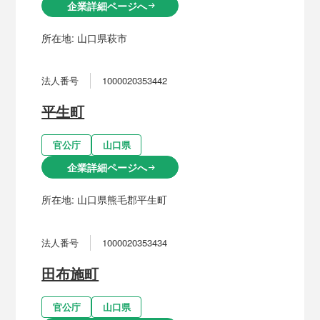
企業詳細ページへ
arrow_right_alt
所在地:
山口県萩市
法人番号
1000020353442
平生町
官公庁
山口県
企業詳細ページへ
arrow_right_alt
所在地:
山口県熊毛郡平生町
法人番号
1000020353434
田布施町
官公庁
山口県