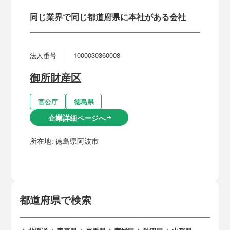
同じ業界で同じ都道府県に本社がある会社
法人番号
1000030360008
御所財産区
官公庁
徳島県
企業詳細ページへ
arrow_right_alt
所在地:
徳島県阿波市
都道府県で検索