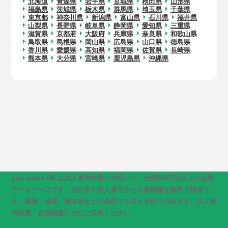
北海道
青森県
岩手県
宮城県
秋田県
山形県
福島県
茨城県
栃木県
群馬県
埼玉県
千葉県
東京都
神奈川県
新潟県
富山県
石川県
福井県
山梨県
長野県
岐阜県
静岡県
愛知県
三重県
滋賀県
京都府
大阪府
兵庫県
奈良県
和歌山県
鳥取県
島根県
岡山県
広島県
山口県
徳島県
香川県
愛媛県
高知県
福岡県
佐賀県
長崎県
熊本県
大分県
宮崎県
鹿児島県
沖縄県
grip space DB は法人番号検索に対応した、全国500万社以上の企業
データベースです。会社名や法人番号から企業情報を無料で検索で
き、業種・地域・資本金などの条件でも法人を絞り込めます。法人番
号検索・企業調査にぜひご活用ください。