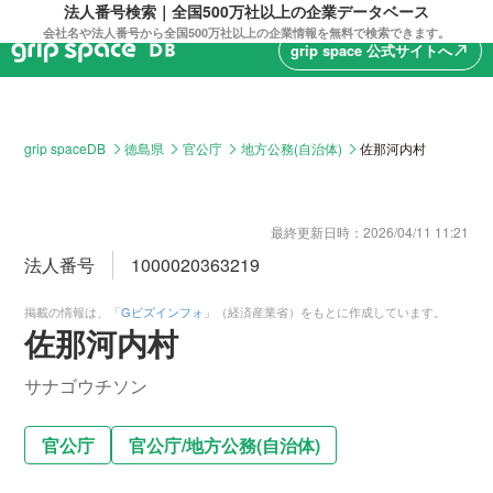
法人番号検索｜全国500万社以上の企業データベース
会社名や法人番号から全国500万社以上の企業情報を無料で検索できます。
grip space 公式サイトへ
north_east
grip spaceDB
徳島県
官公庁
地方公務(自治体)
佐那河内村
最終更新日時：
2026/04/11 11:21
法人番号
1000020363219
掲載の情報は、「
Gビズインフォ
」（経済産業省）をもとに作成しています。
佐那河内村
サナゴウチソン
官公庁
官公庁
/
地方公務(自治体)