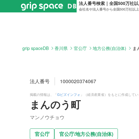
法人番号検索｜全国500万社
会社名や法人番号から全国500万社以
grip spaceDB
香川県
官公庁
地方公務(自治体)
ま
法人番号
1000020374067
掲載の情報は、「
Gビズインフォ
」（経済産業省）をもとに作成してい
まんのう町
マンノウチョウ
官公庁
官公庁
/
地方公務(自治体)