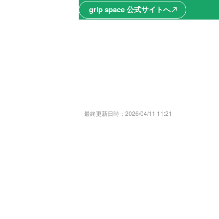
grip space 公式サイトへ
north_east
最終更新日時：
2026/04/11 11:21