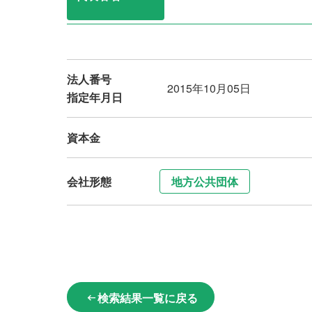
法人番号
2015年10月05日
指定年月日
資本金
会社形態
地方公共団体
検索結果一覧に戻る
arrow_left_alt