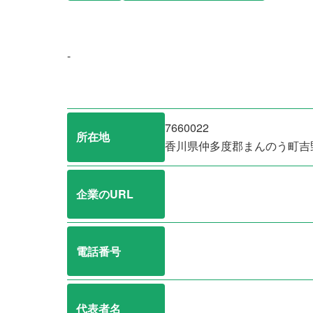
-
7660022
所在地
香川県仲多度郡まんのう町吉
企業のURL
電話番号
代表者名