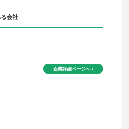
ある会社
企業詳細ページへ
arrow_right_alt