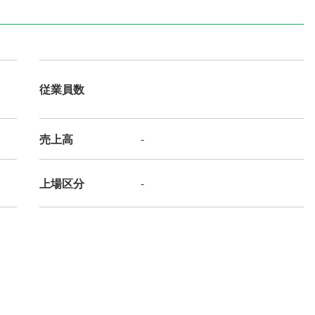
従業員数
売上高
-
上場区分
-