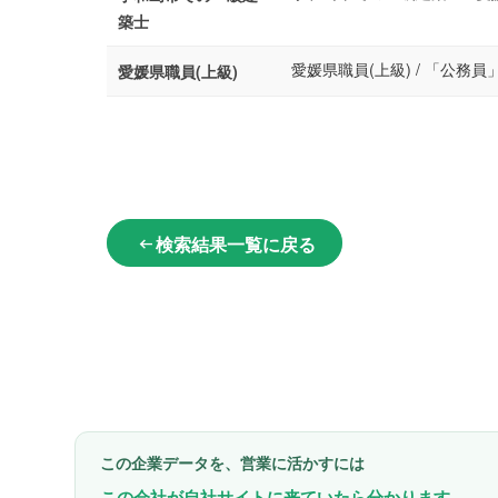
築士
愛媛県職員(上級) / 「公務員
愛媛県職員(上級)
検索結果一覧に戻る
arrow_left_alt
この企業データを、営業に活かすには
この会社が自社サイトに来ていたら分かります