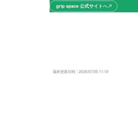
grip space 公式サイトへ
north_east
最終更新日時：
2026/07/05 11:19