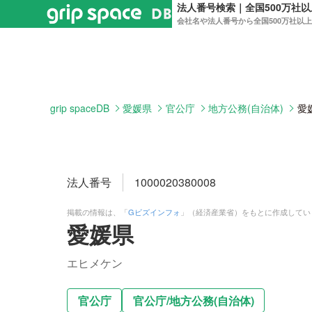
法人番号検索｜全国500万社
会社名や法人番号から全国500万社以
grip spaceDB
愛媛県
官公庁
地方公務(自治体)
愛
法人番号
1000020380008
掲載の情報は、「
Gビズインフォ
」（経済産業省）をもとに作成してい
愛媛県
エヒメケン
官公庁
官公庁
/
地方公務(自治体)