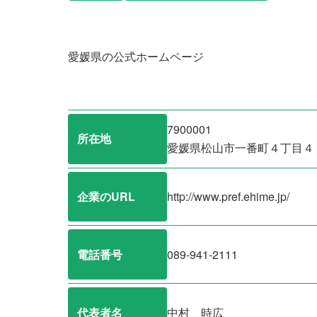
愛媛県の公式ホームページ
7900001
所在地
愛媛県松山市一番町４丁目４
企業のURL
http://www.pref.ehime.jp/
電話番号
089-941-2111
代表者名
中村 時広