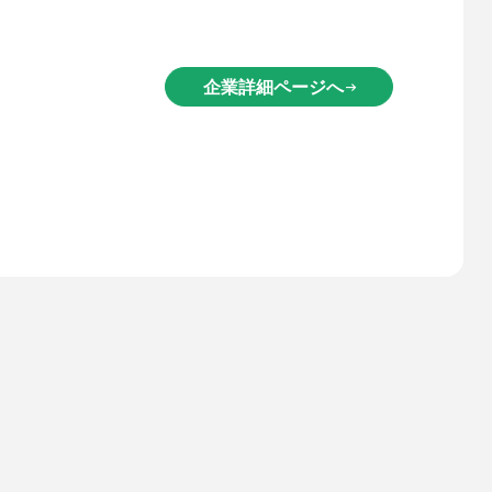
企業詳細ページへ
arrow_right_alt