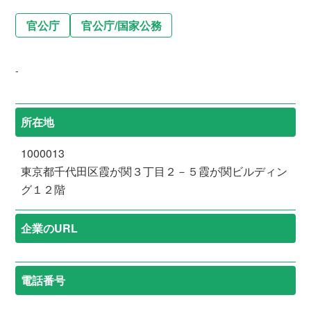
官公庁
官公庁
/
国家公務
-
所在地
1000013
東京都千代田区霞が関３丁目２－５霞が関ビルディン
グ１２階
企業のURL
電話番号