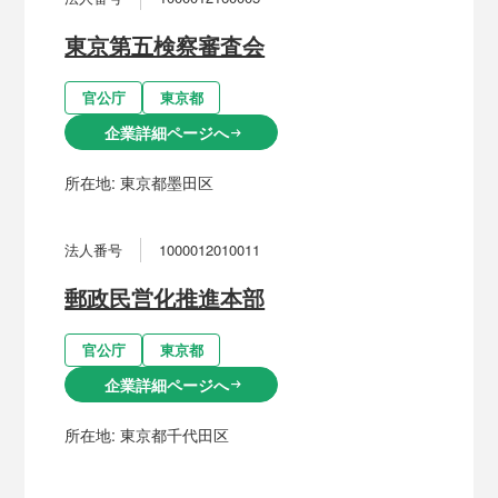
東京第五検察審査会
官公庁
東京都
企業詳細ページへ
arrow_right_alt
所在地:
東京都墨田区
法人番号
1000012010011
郵政民営化推進本部
官公庁
東京都
企業詳細ページへ
arrow_right_alt
所在地:
東京都千代田区