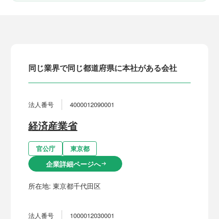
同じ業界で同じ都道府県に本社がある会社
法人番号
4000012090001
経済産業省
官公庁
東京都
企業詳細ページへ
arrow_right_alt
所在地:
東京都千代田区
法人番号
1000012030001