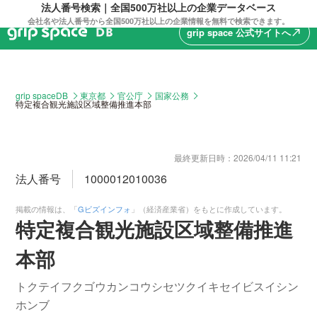
法人番号検索｜全国500万社以上の企業データベース
会社名や法人番号から全国500万社以上の企業情報を無料で検索できます。
grip space 公式サイトへ
north_east
grip spaceDB
東京都
官公庁
国家公務
特定複合観光施設区域整備推進本部
最終更新日時：
2026/04/11 11:21
法人番号
1000012010036
掲載の情報は、「
Gビズインフォ
」（経済産業省）をもとに作成しています。
特定複合観光施設区域整備推進
本部
トクテイフクゴウカンコウシセツクイキセイビスイシン
ホンブ