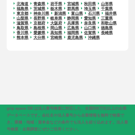
北海道
青森県
岩手県
宮城県
秋田県
山形県
福島県
茨城県
栃木県
群馬県
埼玉県
千葉県
東京都
神奈川県
新潟県
富山県
石川県
福井県
山梨県
長野県
岐阜県
静岡県
愛知県
三重県
滋賀県
京都府
大阪府
兵庫県
奈良県
和歌山県
鳥取県
島根県
岡山県
広島県
山口県
徳島県
香川県
愛媛県
高知県
福岡県
佐賀県
長崎県
熊本県
大分県
宮崎県
鹿児島県
沖縄県
grip space DB は法人番号検索に対応した、全国500万社以上の企業
データベースです。会社名や法人番号から企業情報を無料で検索で
き、業種・地域・資本金などの条件でも法人を絞り込めます。法人番
号検索・企業調査にぜひご活用ください。