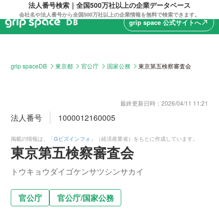
法人番号検索｜全国500万社以上の企業データベース
会社名や法人番号から全国500万社以上の企業情報を無料で検索できます。
grip space 公式サイトへ
north_east
grip spaceDB
東京都
官公庁
国家公務
東京第五検察審査会
最終更新日時：
2026/04/11 11:21
法人番号
1000012160005
掲載の情報は、「
Gビズインフォ
」（経済産業省）をもとに作成しています。
東京第五検察審査会
トウキョウダイゴケンサツシンサカイ
官公庁
官公庁
/
国家公務