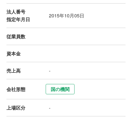
法人番号
2015年10月05日
指定年月日
従業員数
資本金
売上高
-
会社形態
国の機関
上場区分
-