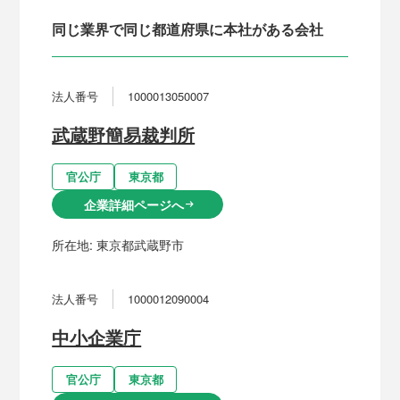
同じ業界で同じ都道府県に本社がある会社
法人番号
1000013050007
武蔵野簡易裁判所
官公庁
東京都
企業詳細ページへ
arrow_right_alt
所在地:
東京都武蔵野市
法人番号
1000012090004
中小企業庁
官公庁
東京都