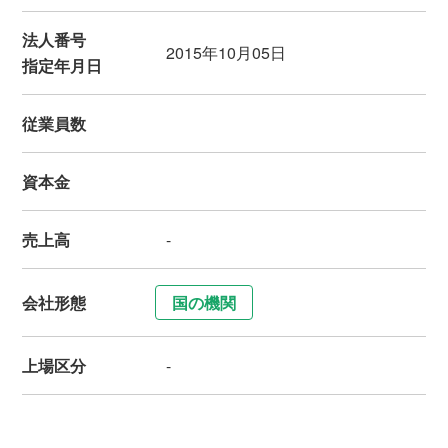
法人番号
2015年10月05日
指定年月日
従業員数
資本金
売上高
-
会社形態
国の機関
上場区分
-