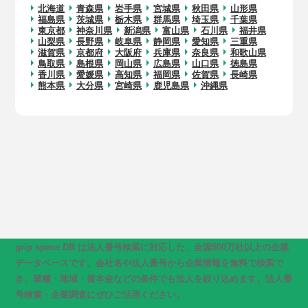
北海道
青森県
岩手県
宮城県
秋田県
山形県
福島県
茨城県
栃木県
群馬県
埼玉県
千葉県
東京都
神奈川県
新潟県
富山県
石川県
福井県
山梨県
長野県
岐阜県
静岡県
愛知県
三重県
滋賀県
京都府
大阪府
兵庫県
奈良県
和歌山県
鳥取県
島根県
岡山県
広島県
山口県
徳島県
香川県
愛媛県
高知県
福岡県
佐賀県
長崎県
熊本県
大分県
宮崎県
鹿児島県
沖縄県
grip space DB は法人番号検索に対応した、全国500万社以上の企業
データベースです。会社名や法人番号から企業情報を無料で検索で
き、業種・地域・資本金などの条件でも法人を絞り込めます。法人番
号検索・企業調査にぜひご活用ください。