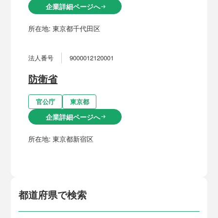
企業詳細ページへ
arrow_right_alt
所在地:
東京都千代田区
法人番号
9000012120001
防衛省
官公庁
東京都
企業詳細ページへ
arrow_right_alt
所在地:
東京都新宿区
都道府県で検索