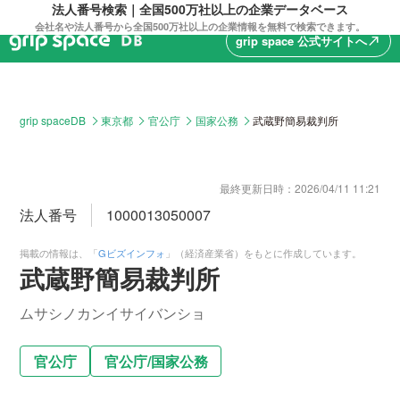
法人番号検索｜全国500万社以上の企業データベース
会社名や法人番号から全国500万社以上の企業情報を無料で検索できます。
grip space 公式サイトへ
north_east
grip spaceDB
東京都
官公庁
国家公務
武蔵野簡易裁判所
最終更新日時：
2026/04/11 11:21
法人番号
1000013050007
掲載の情報は、「
Gビズインフォ
」（経済産業省）をもとに作成しています。
武蔵野簡易裁判所
ムサシノカンイサイバンショ
官公庁
官公庁
/
国家公務