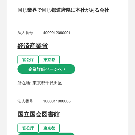
同じ業界で同じ都道府県に本社がある会社
法人番号
4000012090001
経済産業省
官公庁
東京都
企業詳細ページへ
arrow_right_alt
所在地:
東京都千代田区
法人番号
1000011000005
国立国会図書館
官公庁
東京都