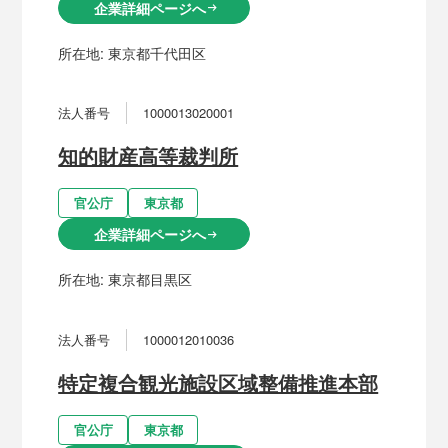
企業詳細ページへ
arrow_right_alt
所在地:
東京都千代田区
法人番号
1000013020001
知的財産高等裁判所
官公庁
東京都
企業詳細ページへ
arrow_right_alt
所在地:
東京都目黒区
法人番号
1000012010036
特定複合観光施設区域整備推進本部
官公庁
東京都