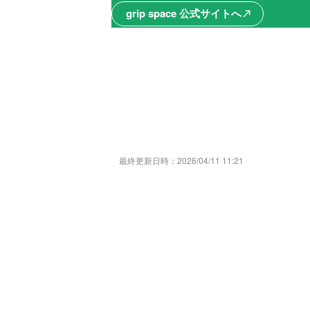
grip space 公式サイトへ
north_east
最終更新日時：
2026/04/11 11:21