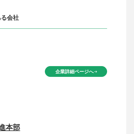
ある会社
企業詳細ページへ
arrow_right_alt
進本部