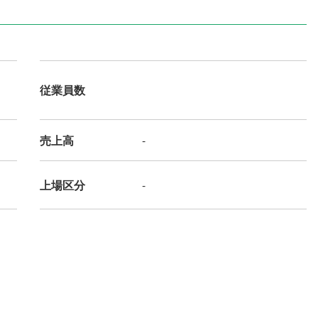
従業員数
売上高
-
上場区分
-