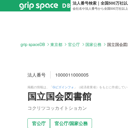
法人番号検索｜全国500万社
会社名や法人番号から全国500万社以
grip spaceDB
東京都
官公庁
国家公務
国立国会図
法人番号
1000011000005
掲載の情報は、「
Gビズインフォ
」（経済産業省）をもとに作成してい
国立国会図書館
コクリツコッカイトショカン
官公庁
官公庁
/
国家公務