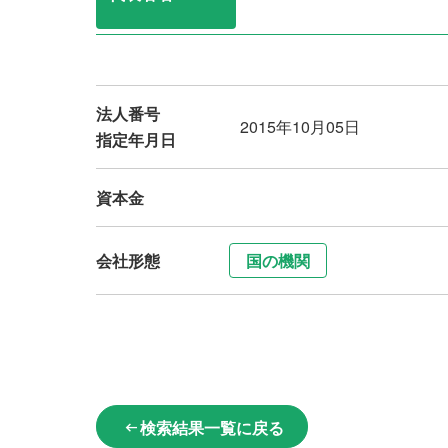
法人番号
2015年10月05日
指定年月日
資本金
会社形態
国の機関
検索結果一覧に戻る
arrow_left_alt