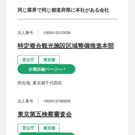
同じ業界で同じ都道府県に本社がある会社
法人番号
1000012010036
特定複合観光施設区域整備推進本部
官公庁
東京都
企業詳細ページへ
arrow_right_alt
所在地:
東京都千代田区
法人番号
1000012160005
東京第五検察審査会
官公庁
東京都