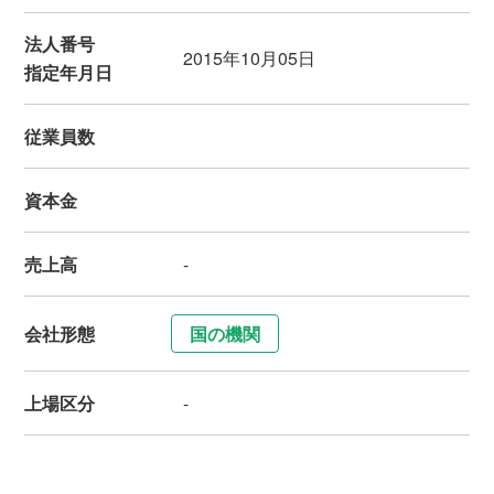
法人番号
2015年10月05日
指定年月日
従業員数
資本金
売上高
-
会社形態
国の機関
上場区分
-