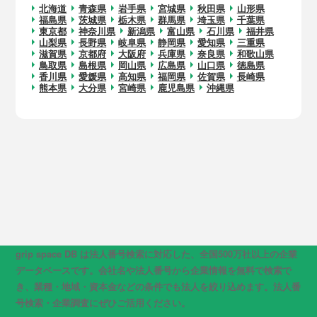
北海道
青森県
岩手県
宮城県
秋田県
山形県
福島県
茨城県
栃木県
群馬県
埼玉県
千葉県
東京都
神奈川県
新潟県
富山県
石川県
福井県
山梨県
長野県
岐阜県
静岡県
愛知県
三重県
滋賀県
京都府
大阪府
兵庫県
奈良県
和歌山県
鳥取県
島根県
岡山県
広島県
山口県
徳島県
香川県
愛媛県
高知県
福岡県
佐賀県
長崎県
熊本県
大分県
宮崎県
鹿児島県
沖縄県
grip space DB は法人番号検索に対応した、全国500万社以上の企業
データベースです。会社名や法人番号から企業情報を無料で検索で
き、業種・地域・資本金などの条件でも法人を絞り込めます。法人番
号検索・企業調査にぜひご活用ください。