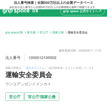
法人番号検索｜全国500万社以上の企業データベース
会社名や法人番号から全国500万社以上の企業情報を無料で検索できます。
grip space 公式サイトへ
north_east
grip spaceDB
東京都
官公庁
国家公務
運輸安全委員会
最終更新日時：
2026/04/11 11:21
法人番号
1000012100002
掲載の情報は、「
Gビズインフォ
」（経済産業省）をもとに作成しています。
運輸安全委員会
ウンユアンゼンイインカイ
官公庁
官公庁
/
国家公務