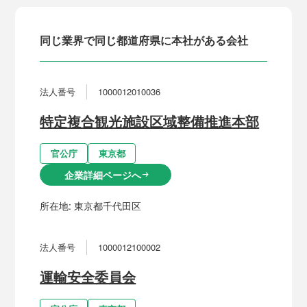
同じ業界で同じ都道府県に本社がある会社
法人番号
1000012010036
特定複合観光施設区域整備推進本部
官公庁
東京都
企業詳細ページへ
arrow_right_alt
所在地:
東京都千代田区
法人番号
1000012100002
運輸安全委員会