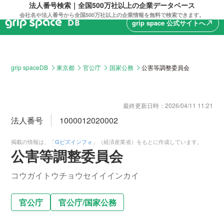
法人番号検索｜全国500万社以上の企業データベース
会社名や法人番号から全国500万社以上の企業情報を無料で検索できます。
grip space 公式サイトへ
north_east
grip spaceDB
東京都
官公庁
国家公務
公害等調整委員会
最終更新日時：
2026/04/11 11:21
法人番号
1000012020002
掲載の情報は、「
Gビズインフォ
」（経済産業省）をもとに作成しています。
公害等調整委員会
コウガイトウチョウセイイインカイ
官公庁
官公庁
/
国家公務