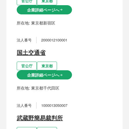
官公庁
東京都
企業詳細ページへ
arrow_right_alt
所在地:
東京都新宿区
法人番号
2000012100001
国土交通省
官公庁
東京都
企業詳細ページへ
arrow_right_alt
所在地:
東京都千代田区
法人番号
1000013050007
武蔵野簡易裁判所