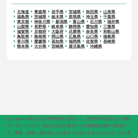
北海道
青森県
岩手県
宮城県
秋田県
山形県
福島県
茨城県
栃木県
群馬県
埼玉県
千葉県
東京都
神奈川県
新潟県
富山県
石川県
福井県
山梨県
長野県
岐阜県
静岡県
愛知県
三重県
滋賀県
京都府
大阪府
兵庫県
奈良県
和歌山県
鳥取県
島根県
岡山県
広島県
山口県
徳島県
香川県
愛媛県
高知県
福岡県
佐賀県
長崎県
熊本県
大分県
宮崎県
鹿児島県
沖縄県
grip space DB は法人番号検索に対応した、全国500万社以上の企業
データベースです。会社名や法人番号から企業情報を無料で検索で
き、業種・地域・資本金などの条件でも法人を絞り込めます。法人番