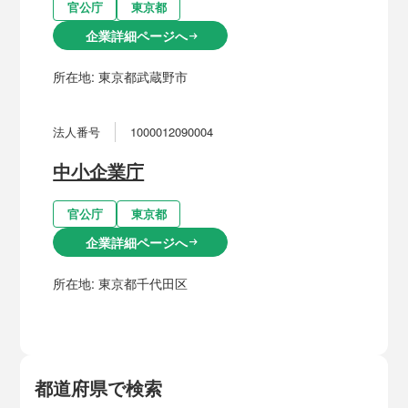
官公庁
東京都
企業詳細ページへ
arrow_right_alt
所在地:
東京都武蔵野市
法人番号
1000012090004
中小企業庁
官公庁
東京都
企業詳細ページへ
arrow_right_alt
所在地:
東京都千代田区
都道府県で検索