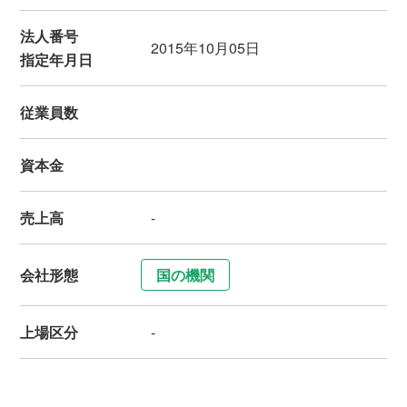
法人番号
2015年10月05日
指定年月日
従業員数
資本金
売上高
-
会社形態
国の機関
上場区分
-