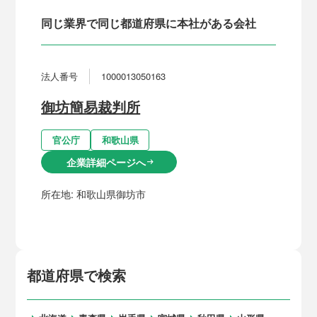
同じ業界で同じ都道府県に本社がある会社
法人番号
1000013050163
御坊簡易裁判所
官公庁
和歌山県
企業詳細ページへ
arrow_right_alt
所在地:
和歌山県御坊市
都道府県で検索