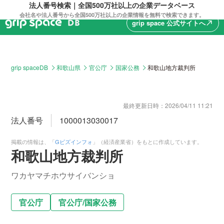
法人番号検索｜全国500万社以上の企業データベース
会社名や法人番号から全国500万社以上の企業情報を無料で検索できます。
grip space 公式サイトへ
north_east
grip spaceDB
和歌山県
官公庁
国家公務
和歌山地方裁判所
最終更新日時：
2026/04/11 11:21
法人番号
1000013030017
掲載の情報は、「
Gビズインフォ
」（経済産業省）をもとに作成しています。
和歌山地方裁判所
ワカヤマチホウサイバンショ
官公庁
官公庁
/
国家公務