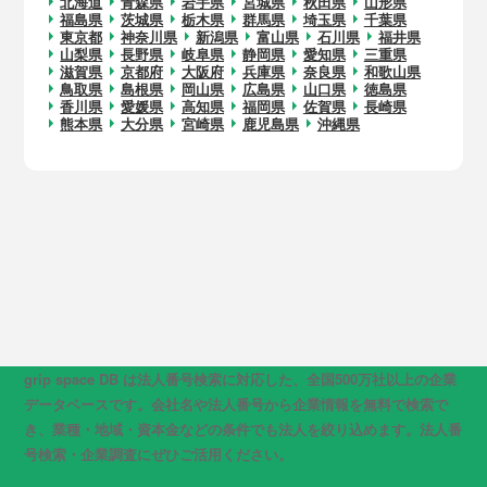
北海道
青森県
岩手県
宮城県
秋田県
山形県
福島県
茨城県
栃木県
群馬県
埼玉県
千葉県
東京都
神奈川県
新潟県
富山県
石川県
福井県
山梨県
長野県
岐阜県
静岡県
愛知県
三重県
滋賀県
京都府
大阪府
兵庫県
奈良県
和歌山県
鳥取県
島根県
岡山県
広島県
山口県
徳島県
香川県
愛媛県
高知県
福岡県
佐賀県
長崎県
熊本県
大分県
宮崎県
鹿児島県
沖縄県
grip space DB は法人番号検索に対応した、全国500万社以上の企業
データベースです。会社名や法人番号から企業情報を無料で検索で
き、業種・地域・資本金などの条件でも法人を絞り込めます。法人番
号検索・企業調査にぜひご活用ください。