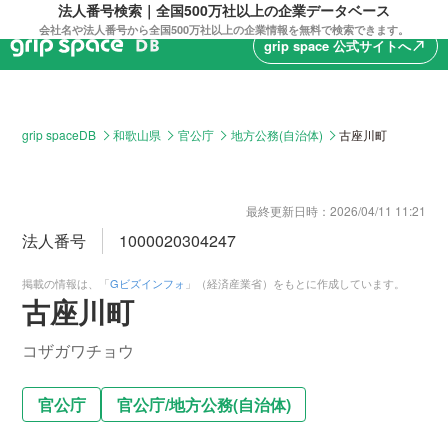
法人番号検索｜全国500万社以上の企業データベース
会社名や法人番号から全国500万社以上の企業情報を無料で検索できます。
grip space 公式サイトへ
north_east
grip spaceDB
和歌山県
官公庁
地方公務(自治体)
古座川町
最終更新日時：
2026/04/11 11:21
法人番号
1000020304247
掲載の情報は、「
Gビズインフォ
」（経済産業省）をもとに作成しています。
古座川町
コザガワチョウ
官公庁
官公庁
/
地方公務(自治体)