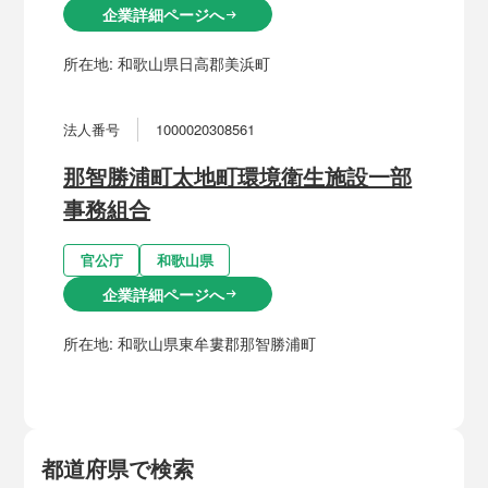
企業詳細ページへ
arrow_right_alt
所在地:
和歌山県日高郡美浜町
法人番号
1000020308561
那智勝浦町太地町環境衛生施設一部
事務組合
官公庁
和歌山県
企業詳細ページへ
arrow_right_alt
所在地:
和歌山県東牟婁郡那智勝浦町
都道府県で検索