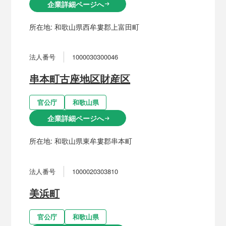
企業詳細ページへ
arrow_right_alt
所在地:
和歌山県西牟婁郡上富田町
法人番号
1000030300046
串本町古座地区財産区
官公庁
和歌山県
企業詳細ページへ
arrow_right_alt
所在地:
和歌山県東牟婁郡串本町
法人番号
1000020303810
美浜町
官公庁
和歌山県