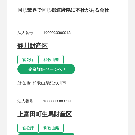
同じ業界で同じ都道府県に本社がある会社
法人番号
1000030300013
静川財産区
官公庁
和歌山県
企業詳細ページへ
arrow_right_alt
所在地:
和歌山県紀の川市
法人番号
1000030300038
上富田町生馬財産区
官公庁
和歌山県