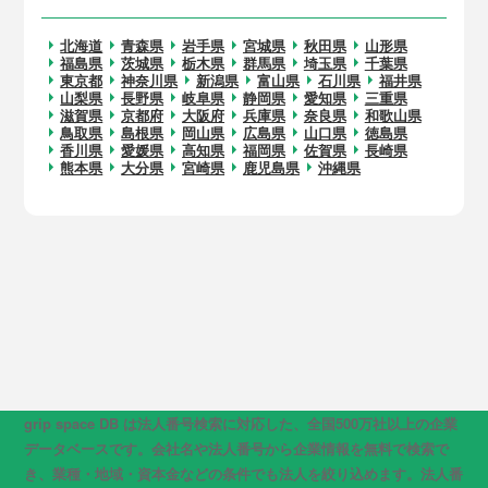
北海道
青森県
岩手県
宮城県
秋田県
山形県
福島県
茨城県
栃木県
群馬県
埼玉県
千葉県
東京都
神奈川県
新潟県
富山県
石川県
福井県
山梨県
長野県
岐阜県
静岡県
愛知県
三重県
滋賀県
京都府
大阪府
兵庫県
奈良県
和歌山県
鳥取県
島根県
岡山県
広島県
山口県
徳島県
香川県
愛媛県
高知県
福岡県
佐賀県
長崎県
熊本県
大分県
宮崎県
鹿児島県
沖縄県
grip space DB は法人番号検索に対応した、全国500万社以上の企業
データベースです。会社名や法人番号から企業情報を無料で検索で
き、業種・地域・資本金などの条件でも法人を絞り込めます。法人番