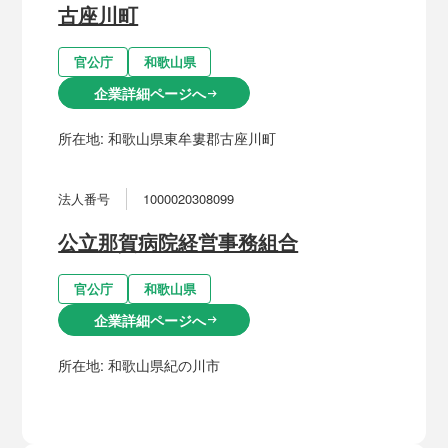
古座川町
官公庁
和歌山県
企業詳細ページへ
arrow_right_alt
所在地:
和歌山県東牟婁郡古座川町
法人番号
1000020308099
公立那賀病院経営事務組合
官公庁
和歌山県
企業詳細ページへ
arrow_right_alt
所在地:
和歌山県紀の川市