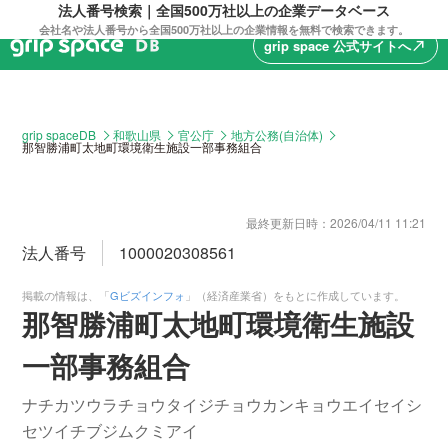
法人番号検索｜全国500万社以上の企業データベース
会社名や法人番号から全国500万社以上の企業情報を無料で検索できます。
grip space 公式サイトへ
north_east
grip spaceDB
和歌山県
官公庁
地方公務(自治体)
那智勝浦町太地町環境衛生施設一部事務組合
最終更新日時：
2026/04/11 11:21
法人番号
1000020308561
掲載の情報は、「
Gビズインフォ
」（経済産業省）をもとに作成しています。
那智勝浦町太地町環境衛生施設
一部事務組合
ナチカツウラチョウタイジチョウカンキョウエイセイシ
セツイチブジムクミアイ