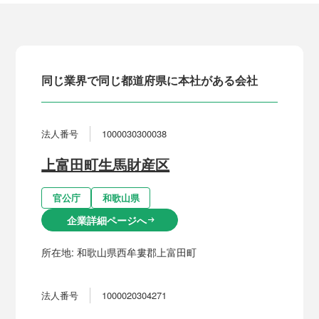
同じ業界で同じ都道府県に本社がある会社
法人番号
1000030300038
上富田町生馬財産区
官公庁
和歌山県
企業詳細ページへ
arrow_right_alt
所在地:
和歌山県西牟婁郡上富田町
法人番号
1000020304271