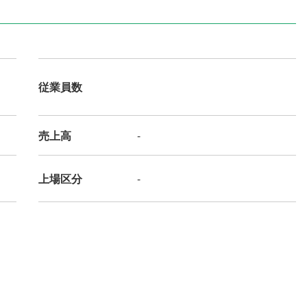
従業員数
売上高
-
上場区分
-