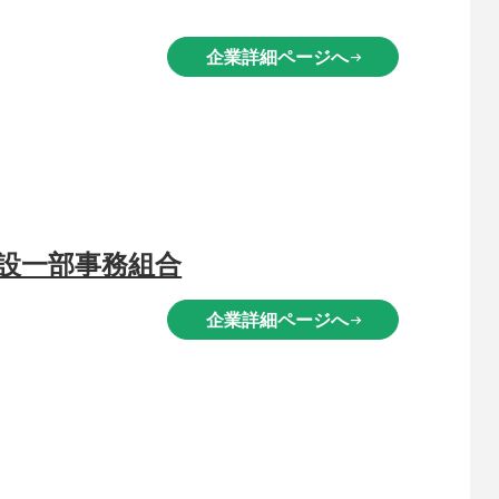
企業詳細ページへ
arrow_right_alt
設一部事務組合
企業詳細ページへ
arrow_right_alt