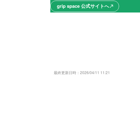
grip space 公式サイトへ
north_east
最終更新日時：
2026/04/11 11:21