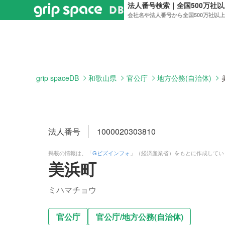
法人番号検索｜全国500万社
会社名や法人番号から全国500万社以
grip spaceDB
和歌山県
官公庁
地方公務(自治体)
法人番号
1000020303810
掲載の情報は、「
Gビズインフォ
」（経済産業省）をもとに作成してい
美浜町
ミハマチョウ
官公庁
官公庁
/
地方公務(自治体)