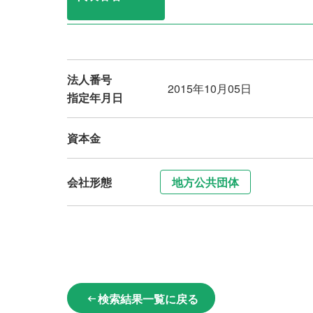
法人番号
2015年10月05日
指定年月日
資本金
会社形態
地方公共団体
検索結果一覧に戻る
arrow_left_alt