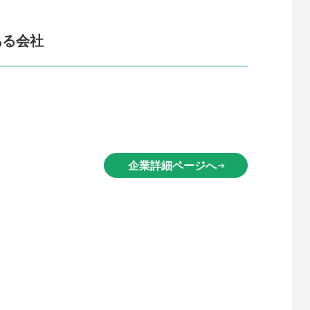
ある会社
企業詳細ページへ
arrow_right_alt