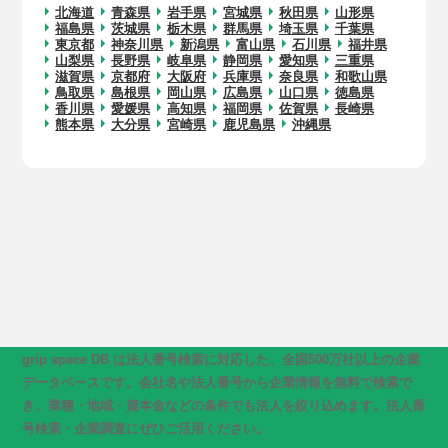
北海道
青森県
岩手県
宮城県
秋田県
山形県
福島県
茨城県
栃木県
群馬県
埼玉県
千葉県
東京都
神奈川県
新潟県
富山県
石川県
福井県
山梨県
長野県
岐阜県
静岡県
愛知県
三重県
滋賀県
京都府
大阪府
兵庫県
奈良県
和歌山県
鳥取県
島根県
岡山県
広島県
山口県
徳島県
香川県
愛媛県
高知県
福岡県
佐賀県
長崎県
熊本県
大分県
宮崎県
鹿児島県
沖縄県
grip space DB は法人番号検索に対応した、全国500万社以上の企業
データベースです。会社名や法人番号から企業情報を無料で検索で
き、業種・地域・資本金などの条件でも法人を絞り込めます。法人番
号検索・企業調査にぜひご活用ください。