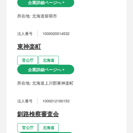
企業詳細ページへ
arrow_right_alt
所在地:
北海道留萌市
法人番号
1000020014532
東神楽町
官公庁
北海道
企業詳細ページへ
arrow_right_alt
所在地:
北海道上川郡東神楽町
法人番号
1000012160153
釧路検察審査会
官公庁
北海道