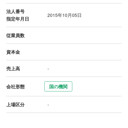
法人番号
2015年10月05日
指定年月日
従業員数
資本金
売上高
-
会社形態
国の機関
上場区分
-