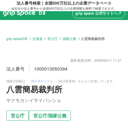
法人番号検索｜全国500万社以上の企業データベース
会社名や法人番号から全国500万社以上の企業情報を無料で検索できます。
grip space 公式サイトへ
north_east
grip spaceDB
北海道
官公庁
国家公務
八雲簡易裁判所
最終更新日時：
2026/04/11 11:21
法人番号
1000013050394
掲載の情報は、「
Gビズインフォ
」（経済産業省）をもとに作成しています。
八雲簡易裁判所
ヤクモカンイサイバンショ
官公庁
官公庁
/
国家公務