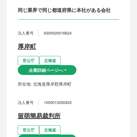
同じ業界で同じ都道府県に本社がある会社
法人番号
5000020016624
厚岸町
官公庁
北海道
企業詳細ページへ
arrow_right_alt
所在地:
北海道厚岸郡厚岸町
法人番号
1000013050403
留萌簡易裁判所
官公庁
北海道