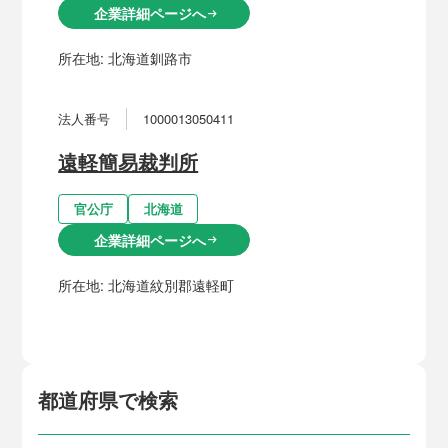
企業詳細ページへ
arrow_right_alt
所在地:
北海道釧路市
法人番号
1000013050411
遠軽簡易裁判所
官公庁
北海道
企業詳細ページへ
arrow_right_alt
所在地:
北海道紋別郡遠軽町
都道府県で検索