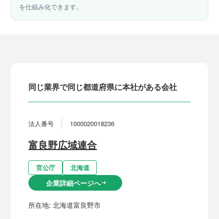
を仕組み化できます。
同じ業界で同じ都道府県に本社がある会社
法人番号
1000020018236
富良野広域連合
官公庁
北海道
企業詳細ページへ
arrow_right_alt
所在地:
北海道富良野市