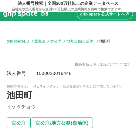
法人番号検索｜全国500万社以上の企業データベース
会社名や法人番号から全国500万社以上の企業情報を無料で検索できます。
grip space 公式サイトへ
north_east
grip spaceDB
北海道
官公庁
地方公務(自治体)
池田町
最終更新日時：
2026/04/11 11:21
法人番号
1000020016446
掲載の情報は、「
Gビズインフォ
」（経済産業省）をもとに作成しています。
池田町
イケダチョウ
官公庁
官公庁
/
地方公務(自治体)