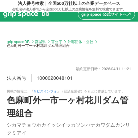
法人番号検索｜全国500万社以上の企業データベース
会社名や法人番号から全国500万社以上の企業情報を無料で検索できます。
grip space 公式サイトへ
north_east
grip spaceDB
宮城県
官公庁
外郭団体・公社
色麻町外一市一ヶ村花川ダム管理組合
最終更新日時：
2026/04/11 11:21
法人番号
1000020048101
掲載の情報は、「
Gビズインフォ
」（経済産業省）をもとに作成しています。
色麻町外一市一ヶ村花川ダム管
理組合
シカマチョウホカイッシイッカソンハナカワダムカンリ
クミアイ