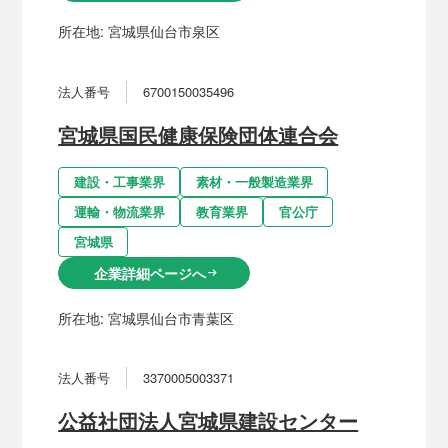
所在地:
宮城県仙台市泉区
法人番号
6700150035496
宮城県国民健康保険団体連合会
建設・工事業界
素材・一般製造業界
運輸・物流業界
教育業界
官公庁
宮城県
企業詳細ページへ
arrow_right_alt
所在地:
宮城県仙台市青葉区
法人番号
3370005003371
公益社団法人宮城県建設センター