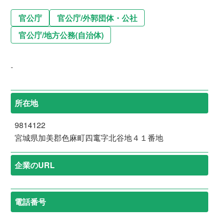
官公庁
官公庁
/
外郭団体・公社
官公庁
/
地方公務(自治体)
-
所在地
9814122
宮城県加美郡色麻町四竃字北谷地４１番地
企業のURL
電話番号