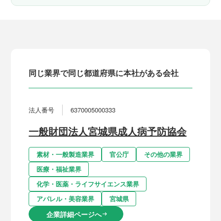
同じ業界で同じ都道府県に本社がある会社
法人番号
6370005000333
一般財団法人宮城県成人病予防協会
素材・一般製造業界
官公庁
その他の業界
医療・福祉業界
化学・医薬・ライフサイエンス業界
アパレル・美容業界
宮城県
企業詳細ページへ
arrow_right_alt