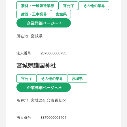
素材・一般製造業界
官公庁
その他の業界
建設・工事業界
宮城県
企業詳細ページへ
arrow_right_alt
所在地:
宮城県
法人番号
2370005000733
宮城県護国神社
官公庁
その他の業界
宮城県
企業詳細ページへ
arrow_right_alt
所在地:
宮城県仙台市青葉区
法人番号
8370005001404