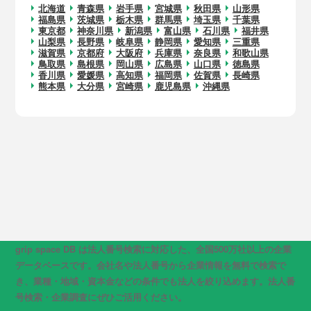
北海道
青森県
岩手県
宮城県
秋田県
山形県
福島県
茨城県
栃木県
群馬県
埼玉県
千葉県
東京都
神奈川県
新潟県
富山県
石川県
福井県
山梨県
長野県
岐阜県
静岡県
愛知県
三重県
滋賀県
京都府
大阪府
兵庫県
奈良県
和歌山県
鳥取県
島根県
岡山県
広島県
山口県
徳島県
香川県
愛媛県
高知県
福岡県
佐賀県
長崎県
熊本県
大分県
宮崎県
鹿児島県
沖縄県
grip space DB は法人番号検索に対応した、全国500万社以上の企業
データベースです。会社名や法人番号から企業情報を無料で検索で
き、業種・地域・資本金などの条件でも法人を絞り込めます。法人番
号検索・企業調査にぜひご活用ください。