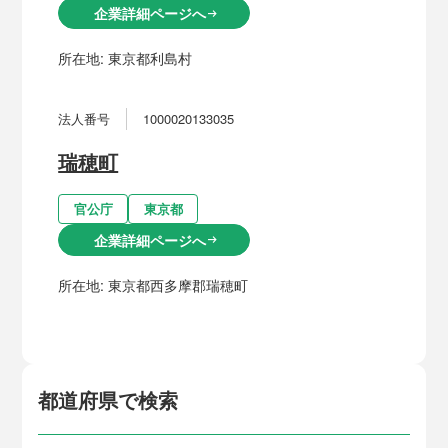
企業詳細ページへ
arrow_right_alt
所在地:
東京都利島村
法人番号
1000020133035
瑞穂町
官公庁
東京都
企業詳細ページへ
arrow_right_alt
所在地:
東京都西多摩郡瑞穂町
都道府県で検索