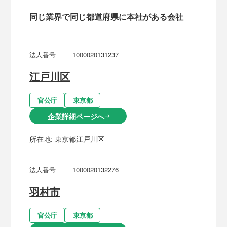
同じ業界で同じ都道府県に本社がある会社
法人番号
1000020131237
江戸川区
官公庁
東京都
企業詳細ページへ
arrow_right_alt
所在地:
東京都江戸川区
法人番号
1000020132276
羽村市
官公庁
東京都