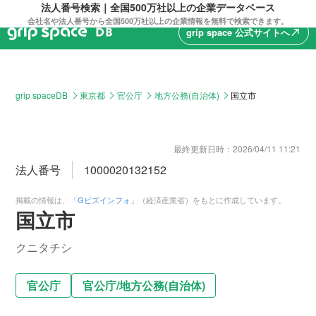
法人番号検索｜全国500万社以上の企業データベース
会社名や法人番号から全国500万社以上の企業情報を無料で検索できます。
grip space 公式サイトへ
north_east
grip spaceDB
東京都
官公庁
地方公務(自治体)
国立市
最終更新日時：
2026/04/11 11:21
法人番号
1000020132152
掲載の情報は、「
Gビズインフォ
」（経済産業省）をもとに作成しています。
国立市
クニタチシ
官公庁
官公庁
/
地方公務(自治体)