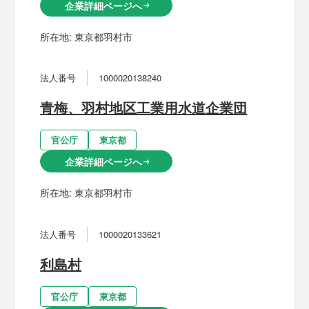
企業詳細ページへ
arrow_right_alt
所在地:
東京都羽村市
法人番号
1000020138240
青梅、羽村地区工業用水道企業団
官公庁
東京都
企業詳細ページへ
arrow_right_alt
所在地:
東京都羽村市
法人番号
1000020133621
利島村
官公庁
東京都