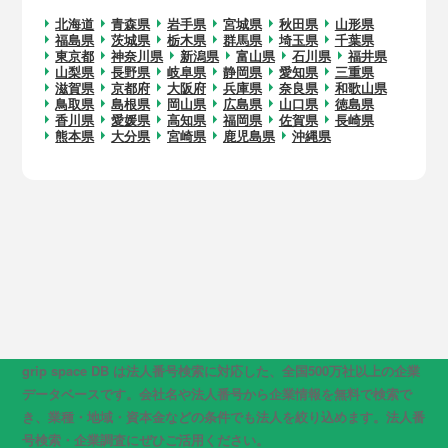
北海道
青森県
岩手県
宮城県
秋田県
山形県
福島県
茨城県
栃木県
群馬県
埼玉県
千葉県
東京都
神奈川県
新潟県
富山県
石川県
福井県
山梨県
長野県
岐阜県
静岡県
愛知県
三重県
滋賀県
京都府
大阪府
兵庫県
奈良県
和歌山県
鳥取県
島根県
岡山県
広島県
山口県
徳島県
香川県
愛媛県
高知県
福岡県
佐賀県
長崎県
熊本県
大分県
宮崎県
鹿児島県
沖縄県
grip space DB は法人番号検索に対応した、全国500万社以上の企業
データベースです。会社名や法人番号から企業情報を無料で検索で
き、業種・地域・資本金などの条件でも法人を絞り込めます。法人番
号検索・企業調査にぜひご活用ください。