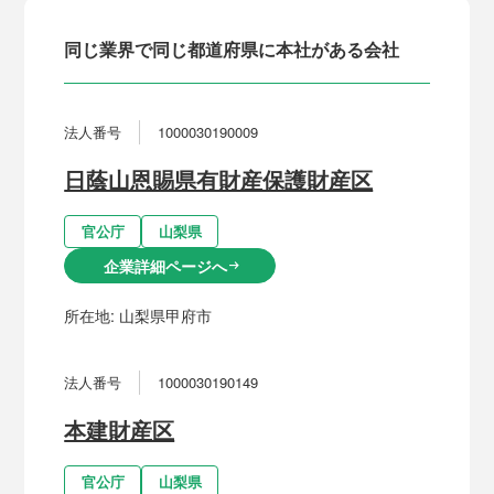
同じ業界で同じ都道府県に本社がある会社
法人番号
1000030190009
日蔭山恩賜県有財産保護財産区
官公庁
山梨県
企業詳細ページへ
arrow_right_alt
所在地:
山梨県甲府市
法人番号
1000030190149
本建財産区
官公庁
山梨県