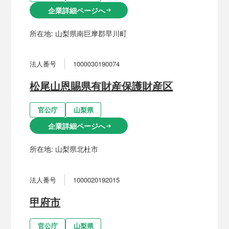
企業詳細ページへ
arrow_right_alt
所在地:
山梨県南巨摩郡早川町
法人番号
1000030190074
松尾山恩賜県有財産保護財産区
官公庁
山梨県
企業詳細ページへ
arrow_right_alt
所在地:
山梨県北杜市
法人番号
1000020192015
甲府市
官公庁
山梨県