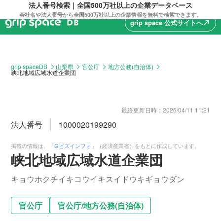
法人番号検索｜全国500万社以上の企業データベース
会社名や法人番号から全国500万社以上の企業情報を無料で検索できます。
grip space 公式サイトへ
north_east
grip spaceDB
山梨県
官公庁
地方公務(自治体)
峡北地域広域水道企業団
最終更新日時：
2026/04/11 11:21
法人番号
1000020199290
掲載の情報は、「
Gビズインフォ
」（経済産業省）をもとに作成しています。
峡北地域広域水道企業団
キョウホクチイキコウイキスイドウキギョウダン
官公庁
官公庁
/
地方公務(自治体)