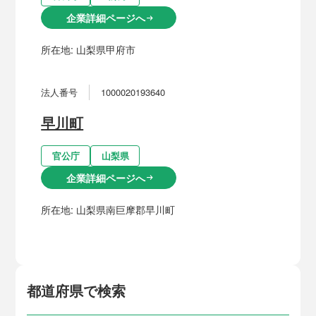
企業詳細ページへ
arrow_right_alt
所在地:
山梨県甲府市
法人番号
1000020193640
早川町
官公庁
山梨県
企業詳細ページへ
arrow_right_alt
所在地:
山梨県南巨摩郡早川町
都道府県で検索