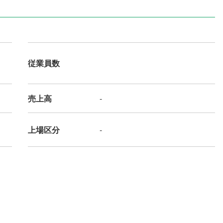
従業員数
売上高
-
上場区分
-