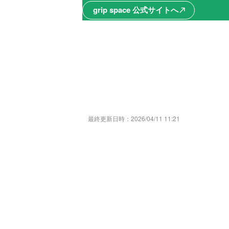
grip space 公式サイトへ
north_east
最終更新日時：
2026/04/11 11:21