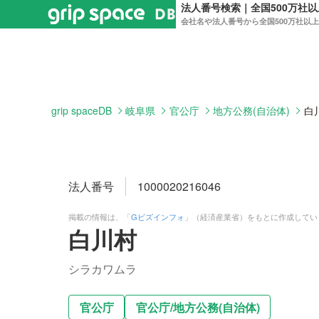
法人番号検索｜全国500万社
会社名や法人番号から全国500万社以
grip spaceDB
岐阜県
官公庁
地方公務(自治体)
白
法人番号
1000020216046
掲載の情報は、「
Gビズインフォ
」（経済産業省）をもとに作成してい
白川村
シラカワムラ
官公庁
官公庁
/
地方公務(自治体)