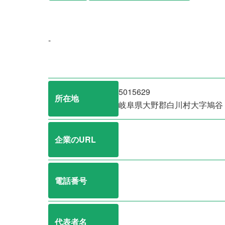
-
5015629
所在地
岐阜県大野郡白川村大字鳩谷
企業のURL
電話番号
代表者名