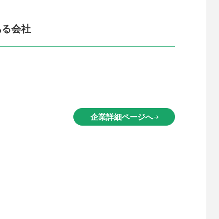
ある会社
企業詳細ページへ
arrow_right_alt