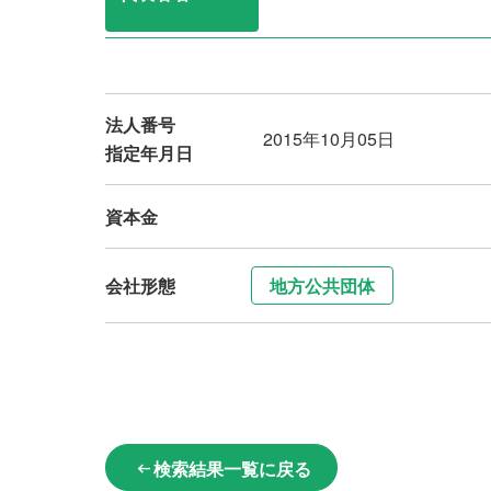
法人番号
2015年10月05日
指定年月日
資本金
会社形態
地方公共団体
検索結果一覧に戻る
arrow_left_alt