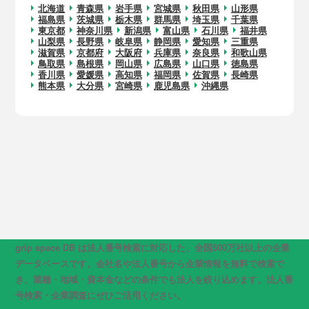
北海道
青森県
岩手県
宮城県
秋田県
山形県
福島県
茨城県
栃木県
群馬県
埼玉県
千葉県
東京都
神奈川県
新潟県
富山県
石川県
福井県
山梨県
長野県
岐阜県
静岡県
愛知県
三重県
滋賀県
京都府
大阪府
兵庫県
奈良県
和歌山県
鳥取県
島根県
岡山県
広島県
山口県
徳島県
香川県
愛媛県
高知県
福岡県
佐賀県
長崎県
熊本県
大分県
宮崎県
鹿児島県
沖縄県
grip space DB は法人番号検索に対応した、全国500万社以上の企業
データベースです。会社名や法人番号から企業情報を無料で検索で
き、業種・地域・資本金などの条件でも法人を絞り込めます。法人番
号検索・企業調査にぜひご活用ください。