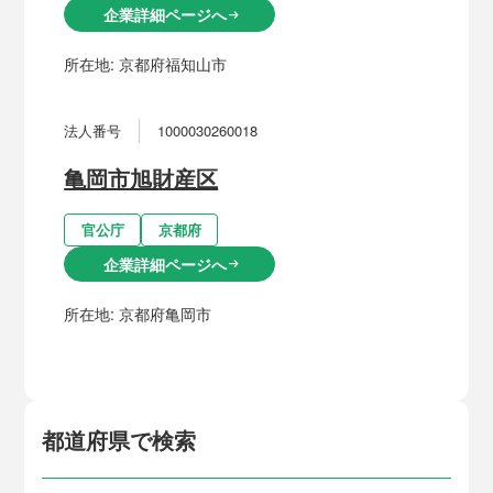
企業詳細ページへ
arrow_right_alt
所在地:
京都府福知山市
法人番号
1000030260018
亀岡市旭財産区
官公庁
京都府
企業詳細ページへ
arrow_right_alt
所在地:
京都府亀岡市
都道府県で検索