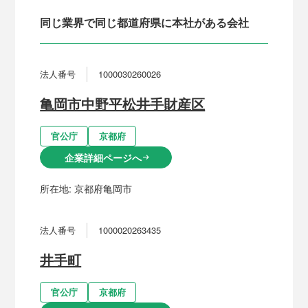
同じ業界で同じ都道府県に本社がある会社
法人番号
1000030260026
亀岡市中野平松井手財産区
官公庁
京都府
企業詳細ページへ
arrow_right_alt
所在地:
京都府亀岡市
法人番号
1000020263435
井手町
官公庁
京都府