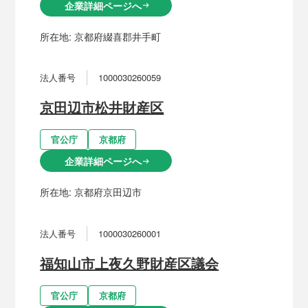
企業詳細ページへ
arrow_right_alt
所在地:
京都府綴喜郡井手町
法人番号
1000030260059
京田辺市松井財産区
官公庁
京都府
企業詳細ページへ
arrow_right_alt
所在地:
京都府京田辺市
法人番号
1000030260001
福知山市上夜久野財産区議会
官公庁
京都府