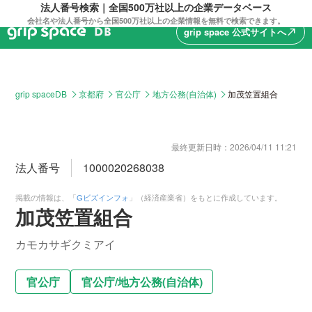
法人番号検索｜全国500万社以上の企業データベース
会社名や法人番号から全国500万社以上の企業情報を無料で検索できます。
grip space 公式サイトへ
north_east
grip spaceDB
京都府
官公庁
地方公務(自治体)
加茂笠置組合
最終更新日時：
2026/04/11 11:21
法人番号
1000020268038
掲載の情報は、「
Gビズインフォ
」（経済産業省）をもとに作成しています。
加茂笠置組合
カモカサギクミアイ
官公庁
官公庁
/
地方公務(自治体)