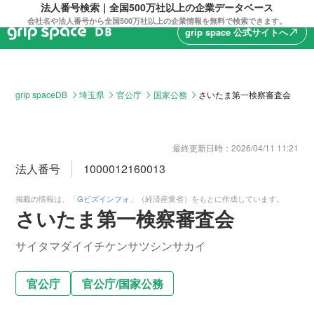
法人番号検索｜全国500万社以上の企業データベース
会社名や法人番号から全国500万社以上の企業情報を無料で検索できます。
grip space 公式サイトへ
north_east
grip spaceDB
埼玉県
官公庁
国家公務
さいたま第一検察審査会
最終更新日時：
2026/04/11 11:21
法人番号
1000012160013
掲載の情報は、「
Gビズインフォ
」（経済産業省）をもとに作成しています。
さいたま第一検察審査会
サイタマダイイチケンサツシンサカイ
官公庁
官公庁
/
国家公務