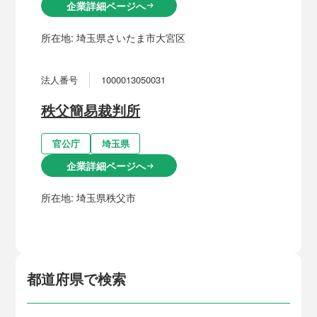
企業詳細ページへ
arrow_right_alt
所在地:
埼玉県さいたま市大宮区
法人番号
1000013050031
秩父簡易裁判所
官公庁
埼玉県
企業詳細ページへ
arrow_right_alt
所在地:
埼玉県秩父市
都道府県で検索