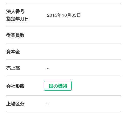
法人番号
2015年10月05日
指定年月日
従業員数
資本金
売上高
-
会社形態
国の機関
上場区分
-