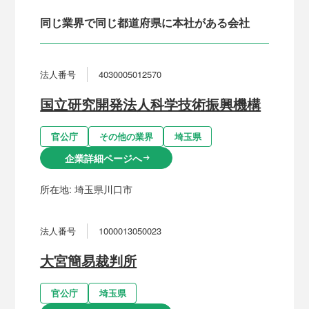
同じ業界で同じ都道府県に本社がある会社
法人番号
4030005012570
国立研究開発法人科学技術振興機構
官公庁
その他の業界
埼玉県
企業詳細ページへ
arrow_right_alt
所在地:
埼玉県川口市
法人番号
1000013050023
大宮簡易裁判所
官公庁
埼玉県