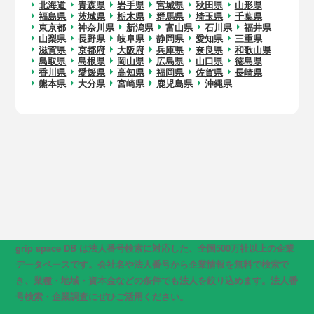
北海道
青森県
岩手県
宮城県
秋田県
山形県
福島県
茨城県
栃木県
群馬県
埼玉県
千葉県
東京都
神奈川県
新潟県
富山県
石川県
福井県
山梨県
長野県
岐阜県
静岡県
愛知県
三重県
滋賀県
京都府
大阪府
兵庫県
奈良県
和歌山県
鳥取県
島根県
岡山県
広島県
山口県
徳島県
香川県
愛媛県
高知県
福岡県
佐賀県
長崎県
熊本県
大分県
宮崎県
鹿児島県
沖縄県
grip space DB は法人番号検索に対応した、全国500万社以上の企業
データベースです。会社名や法人番号から企業情報を無料で検索で
き、業種・地域・資本金などの条件でも法人を絞り込めます。法人番
号検索・企業調査にぜひご活用ください。