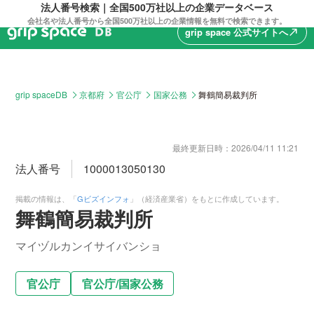
法人番号検索｜全国500万社以上の企業データベース
会社名や法人番号から全国500万社以上の企業情報を無料で検索できます。
grip space 公式サイトへ
north_east
grip spaceDB
京都府
官公庁
国家公務
舞鶴簡易裁判所
最終更新日時：
2026/04/11 11:21
法人番号
1000013050130
掲載の情報は、「
Gビズインフォ
」（経済産業省）をもとに作成しています。
舞鶴簡易裁判所
マイヅルカンイサイバンショ
官公庁
官公庁
/
国家公務