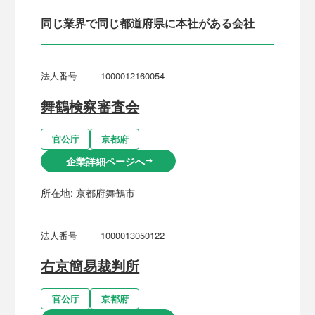
同じ業界で同じ都道府県に本社がある会社
法人番号
1000012160054
舞鶴検察審査会
官公庁
京都府
企業詳細ページへ
arrow_right_alt
所在地:
京都府舞鶴市
法人番号
1000013050122
右京簡易裁判所
官公庁
京都府