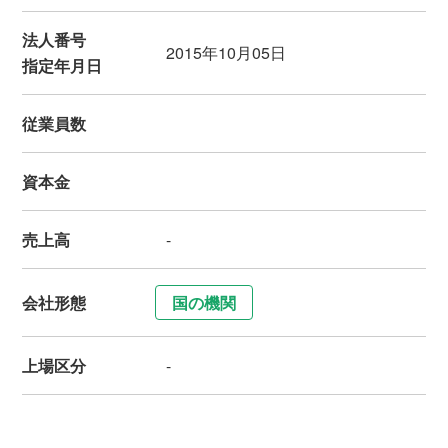
法人番号
2015年10月05日
指定年月日
従業員数
資本金
売上高
-
会社形態
国の機関
上場区分
-