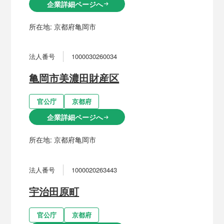
企業詳細ページへ
arrow_right_alt
所在地:
京都府亀岡市
法人番号
1000030260034
亀岡市美濃田財産区
官公庁
京都府
企業詳細ページへ
arrow_right_alt
所在地:
京都府亀岡市
法人番号
1000020263443
宇治田原町
官公庁
京都府