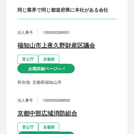
同じ業界で同じ都道府県に本社がある会社
法人番号
1000030260001
福知山市上夜久野財産区議会
官公庁
京都府
企業詳細ページへ
arrow_right_alt
所在地:
京都府福知山市
法人番号
1000020268500
京都中部広域消防組合
官公庁
京都府