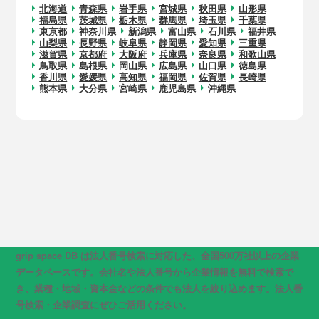
北海道
青森県
岩手県
宮城県
秋田県
山形県
福島県
茨城県
栃木県
群馬県
埼玉県
千葉県
東京都
神奈川県
新潟県
富山県
石川県
福井県
山梨県
長野県
岐阜県
静岡県
愛知県
三重県
滋賀県
京都府
大阪府
兵庫県
奈良県
和歌山県
鳥取県
島根県
岡山県
広島県
山口県
徳島県
香川県
愛媛県
高知県
福岡県
佐賀県
長崎県
熊本県
大分県
宮崎県
鹿児島県
沖縄県
grip space DB は法人番号検索に対応した、全国500万社以上の企業
データベースです。会社名や法人番号から企業情報を無料で検索で
き、業種・地域・資本金などの条件でも法人を絞り込めます。法人番
号検索・企業調査にぜひご活用ください。