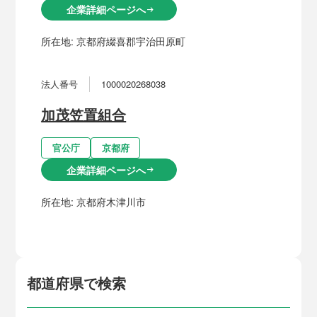
企業詳細ページへ
arrow_right_alt
所在地:
京都府綴喜郡宇治田原町
法人番号
1000020268038
加茂笠置組合
官公庁
京都府
企業詳細ページへ
arrow_right_alt
所在地:
京都府木津川市
都道府県で検索