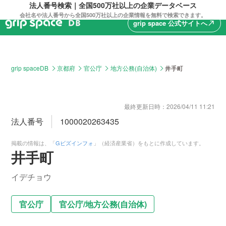
法人番号検索｜全国500万社以上の企業データベース
会社名や法人番号から全国500万社以上の企業情報を無料で検索できます。
grip space 公式サイトへ
north_east
grip spaceDB
京都府
官公庁
地方公務(自治体)
井手町
最終更新日時：
2026/04/11 11:21
法人番号
1000020263435
掲載の情報は、「
Gビズインフォ
」（経済産業省）をもとに作成しています。
井手町
イデチョウ
官公庁
官公庁
/
地方公務(自治体)